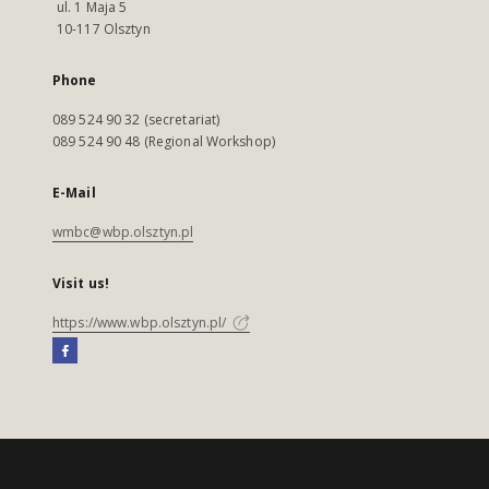
ul. 1 Maja 5
10-117 Olsztyn
Phone
089 524 90 32 (secretariat)
089 524 90 48 (Regional Workshop)
E-Mail
wmbc@wbp.olsztyn.pl
Visit us!
https://www.wbp.olsztyn.pl/