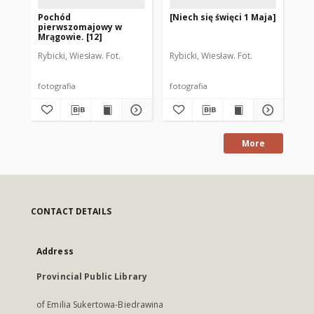
Pochód
[Niech się święci 1 Maja]
[T
pierwszomajowy w
po
Mrągowie. [12]
pi
Rybicki, Wiesław. Fot.
Rybicki, Wiesław. Fot.
Ryb
fotografia
fotografia
fot
More
CONTACT DETAILS
Address
Provincial Public Library
of Emilia Sukertowa-Biedrawina