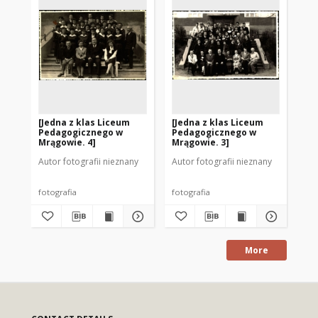
[Jedna z klas Liceum
[Jedna z klas Liceum
[J
Pedagogicznego w
Pedagogicznego w
Wy
Mrągowie. 4]
Mrągowie. 3]
Pr
Mr
Autor fotografii nieznany
Autor fotografii nieznany
Aut
fotografia
fotografia
fot
More