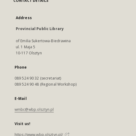
CONTACT DETAILS
Address
Provincial Public Library
of Emilia Sukertowa-Biedrawina
ul. 1 Maja 5
10-117 Olsztyn
Phone
089 524 90 32 (secretariat)
089 524 90 48 (Regional Workshop)
E-Mail
wmbc@wbp.olsztyn.pl
Visit us!
https://www.wbp.olsztyn.pl/