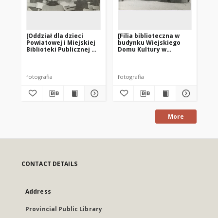
[Oddział dla dzieci
[Filia biblioteczna w
[I
Powiatowej i Miejskiej
budynku Wiejskiego
mu
Biblioteki Publicznej w
Domu Kultury w
Bi
Biskupcu]
Rzecku]
Bi
fotografia
fotografia
fot
More
CONTACT DETAILS
Address
Provincial Public Library