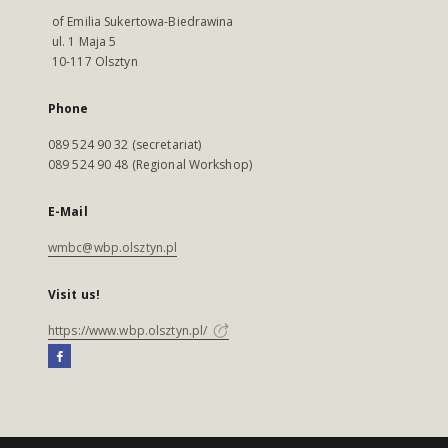
of Emilia Sukertowa-Biedrawina
ul. 1 Maja 5
10-117 Olsztyn
Phone
089 524 90 32 (secretariat)
089 524 90 48 (Regional Workshop)
E-Mail
wmbc@wbp.olsztyn.pl
Visit us!
https://www.wbp.olsztyn.pl/