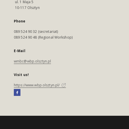
ul. 1 Maja 5
10-117 Olsztyn
Phone
089 524 90 32 (secretariat)
089 524 90 48 (Regional Workshop)
E-Mail
wmbc@wbp.olsztyn.pl
Visit us!
https://www.wbp.olsztyn.pl/