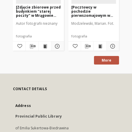
[Zdjęcie zbiorowe przed
[Pocztowcy w
Ul
budynkiem "starej
pochodzie
Mr
poczty" w Mrągowie
pierwszomajowym w
1947]
Mrągowie]
Autor fotografii nieznany
Modzelewski, Marian. Fot.
Mod
fotografia
fotografia
fot
More
CONTACT DETAILS
Address
Provincial Public Library
of Emilia Sukertowa-Biedrawina