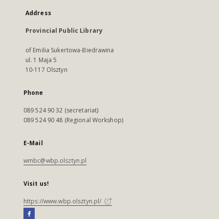
Address
Provincial Public Library
of Emilia Sukertowa-Biedrawina
ul. 1 Maja 5
10-117 Olsztyn
Phone
089 524 90 32 (secretariat)
089 524 90 48 (Regional Workshop)
E-Mail
wmbc@wbp.olsztyn.pl
Visit us!
https://www.wbp.olsztyn.pl/