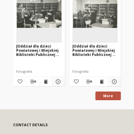
[Oddział dla dzieci
[Oddział dla dzieci
[Od
Powiatowej i Miejskiej
Powiatowej i Miejskiej
Po
Biblioteki Publicznej w
Biblioteki Publicznej w
Bib
Lidzbarku Warmińskim.
Lidzbarku Warmińskim.
Li
1]
2]
3]
fotografia
fotografia
fot
More
CONTACT DETAILS