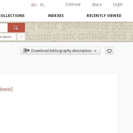
Contrast
Login
Share
EN
PL
COLLECTIONS
INDEXES
RECENTLY VIEWED
d search
?
Download bibliography description
dowie]