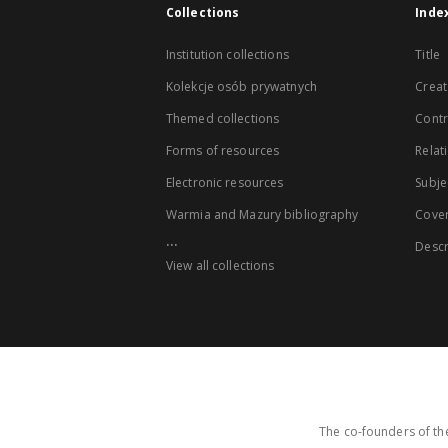
Collections
Inde
Institution collections
Title
Kolekcje osób prywatnych
Creat
Themed collections
Contr
Forms of resources
Relat
Electronic resources
Subje
Warmia and Mazury bibliography
Cove
...
Descr
View all collections
The co-founders of the