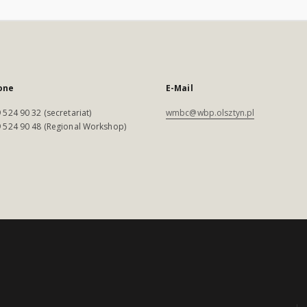
one
E-Mail
 524 90 32 (secretariat)
wmbc@wbp.olsztyn.pl
 524 90 48 (Regional Workshop)