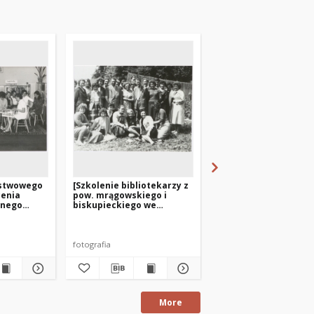
ństwowego
[Szkolenie bibliotekarzy z
[Szkolenie w Powiatow
cenia
pow. mrągowskiego i
Miejskiej Bibliotece
jnego
biskupieckiego we
Publicznej w Morągu]
a
Franknowie]
fotografia
fotografia
More