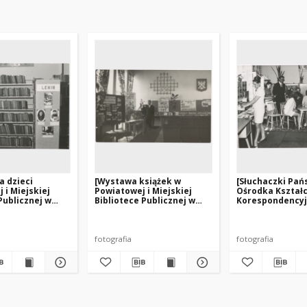
a dzieci
[Wystawa książek w
[Słuchaczki Pa
 i Miejskiej
Powiatowej i Miejskiej
Ośrodka Kształ
Publicznej w
Bibliotece Publicznej w
Korespondency
. 2]
Działdowie]
Bibliotekarzy n
praktykach w
Węgorzewie]
fotografia
fotografia