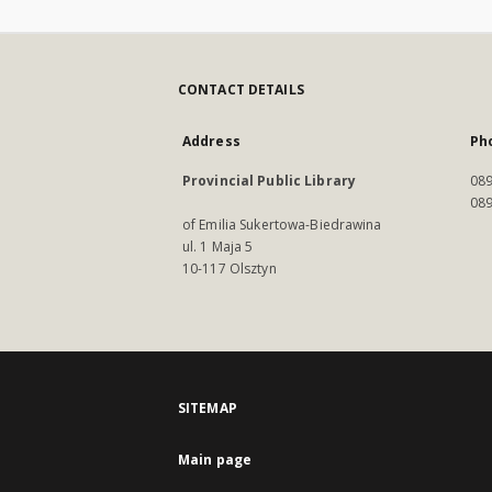
CONTACT DETAILS
Address
Ph
Provincial Public Library
089
089
of Emilia Sukertowa-Biedrawina
ul. 1 Maja 5
10-117 Olsztyn
SITEMAP
Main page