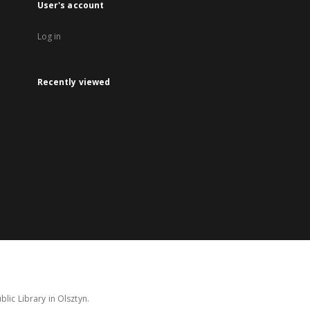
User's account
Log in
Recently viewed
lic Library in Olsztyn.