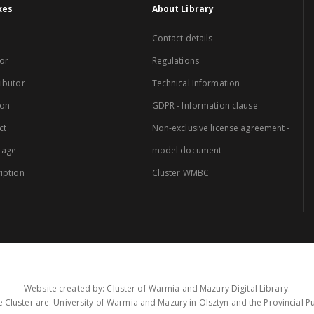
xes
About Library
Contact details
or
Regulations
ibutor
Technical Information
ion
GDPR - Information clause
ct
Non-exclusive license agreement -
rage
model document
iption
Cluster WMBC
Website created by: Cluster of Warmia and Mazury Digital Library.
 Cluster are: University of Warmia and Mazury in Olsztyn and the Provincial Pub