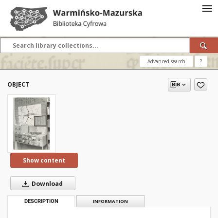
Advanced search
?
OBJECT
Show content
Download
DESCRIPTION
INFORMATION