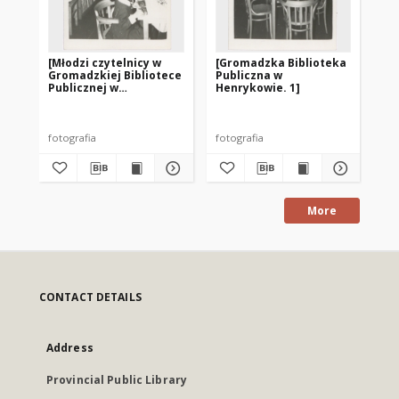
[Młodzi czytelnicy w
[Gromadzka Biblioteka
[W
Gromadzkiej Bibliotece
Publiczna w
ma
Publicznej w
Henrykowie. 1]
Gr
Henrykowie]
Pu
He
fotografia
fotografia
fot
More
CONTACT DETAILS
Address
Provincial Public Library