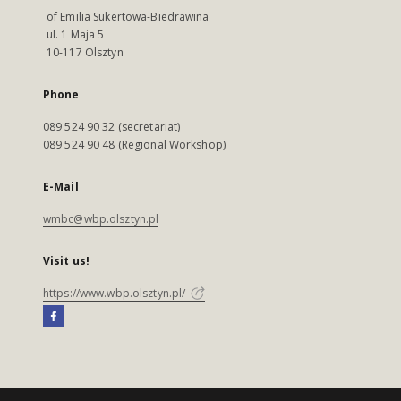
of Emilia Sukertowa-Biedrawina
ul. 1 Maja 5
10-117 Olsztyn
Phone
089 524 90 32 (secretariat)
089 524 90 48 (Regional Workshop)
E-Mail
wmbc@wbp.olsztyn.pl
Visit us!
https://www.wbp.olsztyn.pl/