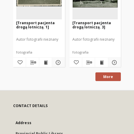
[Transport pacjenta
[Transport pacjenta
[O
drogą lotniczą. 1]
drogą lotniczą. 3]
po
ra
Mr
Autor fotografii nieznany
Autor fotografii nieznany
Aut
fotografia
fotografia
fot
More
CONTACT DETAILS
Address
Provincial Public Library