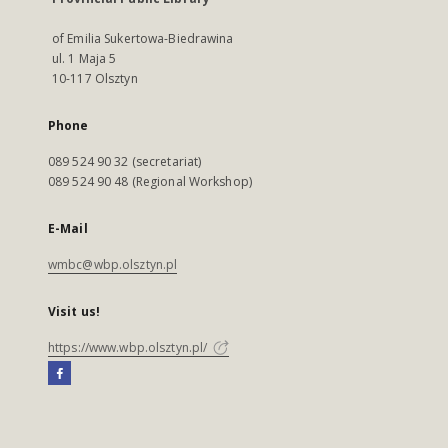
of Emilia Sukertowa-Biedrawina
ul. 1 Maja 5
10-117 Olsztyn
Phone
089 524 90 32 (secretariat)
089 524 90 48 (Regional Workshop)
E-Mail
wmbc@wbp.olsztyn.pl
Visit us!
https://www.wbp.olsztyn.pl/