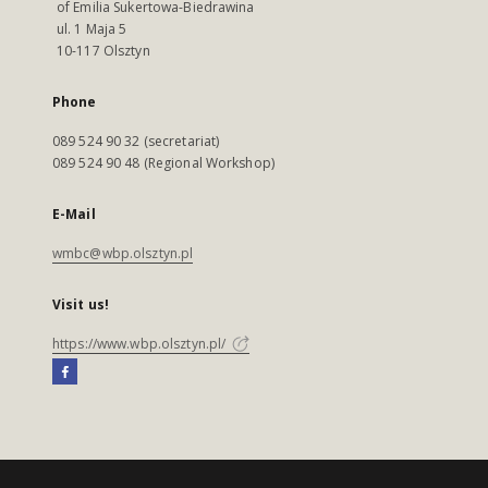
of Emilia Sukertowa-Biedrawina
ul. 1 Maja 5
10-117 Olsztyn
Phone
089 524 90 32 (secretariat)
089 524 90 48 (Regional Workshop)
E-Mail
wmbc@wbp.olsztyn.pl
Visit us!
https://www.wbp.olsztyn.pl/