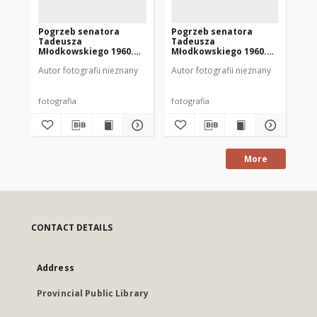
Pogrzeb senatora
Pogrzeb senatora
Po
Tadeusza
Tadeusza
Ta
Młodkowskiego 1960.
Młodkowskiego 1960.
Mł
[2]
[3]
[1]
Autor fotografii nieznany
Autor fotografii nieznany
Aut
fotografia
fotografia
fot
More
CONTACT DETAILS
Address
Provincial Public Library