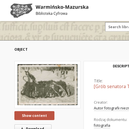
OBJECT
DESCRIPT
Title:
[Grób senatora 
Creator:
Autor fotografii nie
Show content
Rodzaj dokumentu:
fotografia
Download