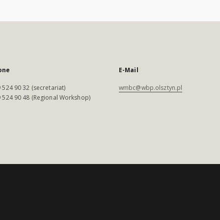
one
E-Mail
 524 90 32 (secretariat)
wmbc@wbp.olsztyn.pl
 524 90 48 (Regional Workshop)