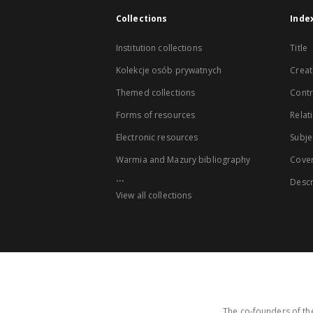
Collections
Inde
Institution collections
Title
Kolekcje osób prywatnych
Creat
Themed collections
Contr
Forms of resources
Relat
Electronic resources
Subje
Warmia and Mazury bibliography
Cove
...
Descr
View all collections
The co-founders of the