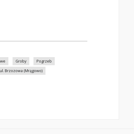
owe
Groby
Pogrzeb
ul. Brzozowa (Mrągowo)