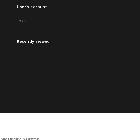
User's account
Log in
Recently viewed
lic Library in Olsztyn.