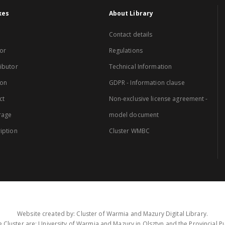
xes
About Library
Contact details
or
Regulations
ibutor
Technical Information
ion
GDPR - Information clause
ct
Non-exclusive license agreement -
rage
model document
iption
Cluster WMBC
Website created by: Cluster of Warmia and Mazury Digital Library.
 Cluster are: University of Warmia and Mazury in Olsztyn and the Provincial Pub