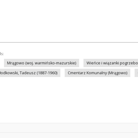
ds:
Mrągowo (woj. warmińsko-mazurskie)
Wieńce i wiązanki pogrzeb
łodkowski, Tadeusz (1887-1960)
Cmentarz Komunalny (Mrągowo)