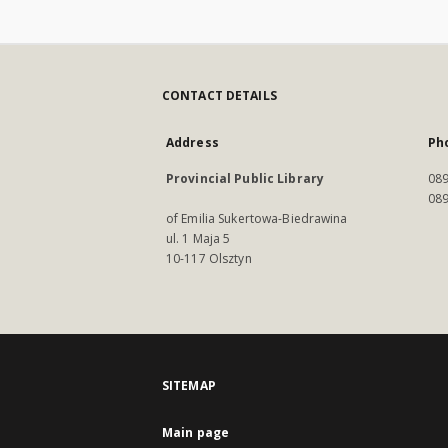
CONTACT DETAILS
Address
Ph
Provincial Public Library
089
089
of Emilia Sukertowa-Biedrawina
ul. 1 Maja 5
10-117 Olsztyn
SITEMAP
Main page