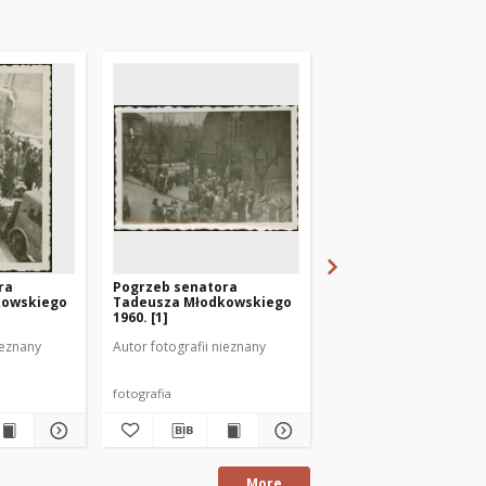
ra
Pogrzeb senatora
Pogrzeb senatora
kowskiego
Tadeusza Młodkowskiego
Tadeusza Młodkowsk
1960. [1]
1960. [5]
ieznany
Autor fotografii nieznany
Autor fotografii nieznan
fotografia
fotografia
More