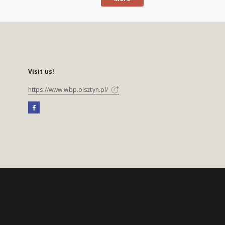
Visit us!
https://www.wbp.olsztyn.pl/