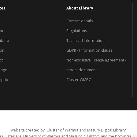
xes
About Library
Contact details
or
Regulations
ibutor
Technical Information
ion
GDPR - Information clause
ct
Non-exclusive license agreement -
rage
model document
iption
Cluster WMBC
Website created by: Cluster of Warmia and Mazury Digital Library.
 Cluster are: University of Warmia and Mazury in Olsztyn and the Provincial Pub