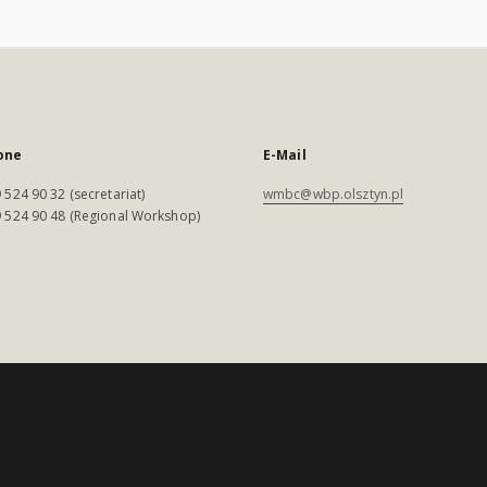
one
E-Mail
 524 90 32 (secretariat)
wmbc@wbp.olsztyn.pl
 524 90 48 (Regional Workshop)