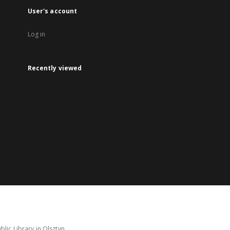
User's account
Log in
Recently viewed
lic Library in Olsztyn.