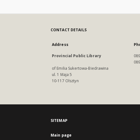
CONTACT DETAILS
Address
Ph
Provincial Public Library
089
089
of Emilia Sukertowa-Biedrawina
ul. 1 Maja 5
10-117 Olsztyn
SITEMAP
Main page