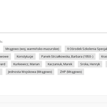
ds:
Mrągowo (woj. warmińsko-mazurskie)
9 Ośrodek Szkolenia Specja
stwowe
Konstytucje
Panek-Strzałkowska, Barbara (1950- )
Kras
ward
Kurkiewicz, Marian
Kaczaniuk, Marek
Sroka, Henryk
Jednosta Wojskowa (Mrągowo)
ZHP (Mrągowo)