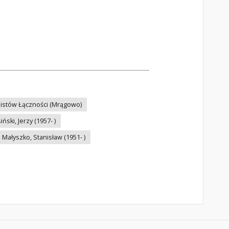
listów Łączności (Mrągowo)
iński, Jerzy (1957- )
Małyszko, Stanisław (1951- )