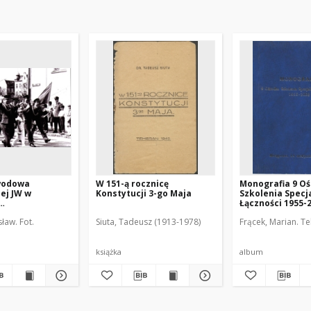
wodowa
W 151-ą rocznicę
Monografia 9 O
ej JW w
Konstytucji 3-go Maja
Szkolenia Specj
Łączności 1955-
ajowym. 1]
Mrągowie
sław. Fot.
Siuta, Tadeusz (1913-1978)
Frącek, Marian. Te
książka
album