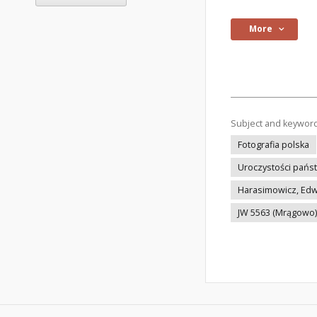
More
Subject and keywor
Fotografia polska
Uroczystości pań
Harasimowicz, Ed
JW 5563 (Mrągowo)