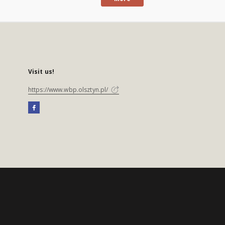
Visit us!
https://www.wbp.olsztyn.pl/