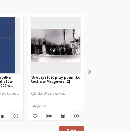
środka
[Uroczystość przy pomniku
[Uroczystość przy po
alistów
Rocha w Mrągowie. 2]
Rocha w Mrągowie. 1]
2002 w
kst i dobór zdj.
Rybicki, Wiesław. Fot.
Gołowicz, Wacław (1919-
fotografia
fotografia
More