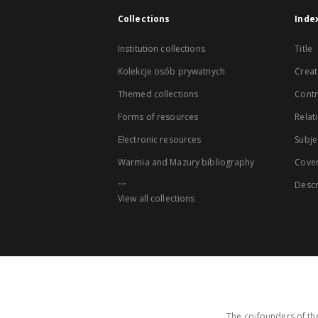
Collections
Inde
Institution collections
Title
Kolekcje osób prywatnych
Creat
Themed collections
Contr
Forms of resources
Relat
Electronic resources
Subje
Warmia and Mazury bibliography
Cove
...
Descr
View all collections
The co-founders of the