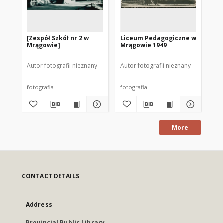
[Zespół Szkół nr 2 w
Liceum Pedagogiczne w
[D
Mrągowie]
Mrągowie 1949
SW
Autor fotografii nieznany
Autor fotografii nieznany
Aut
fotografia
fotografia
fot
More
CONTACT DETAILS
Address
Provincial Public Library