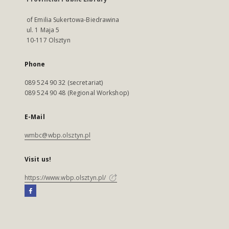
of Emilia Sukertowa-Biedrawina
ul. 1 Maja 5
10-117 Olsztyn
Phone
089 524 90 32 (secretariat)
089 524 90 48 (Regional Workshop)
E-Mail
wmbc@wbp.olsztyn.pl
Visit us!
https://www.wbp.olsztyn.pl/