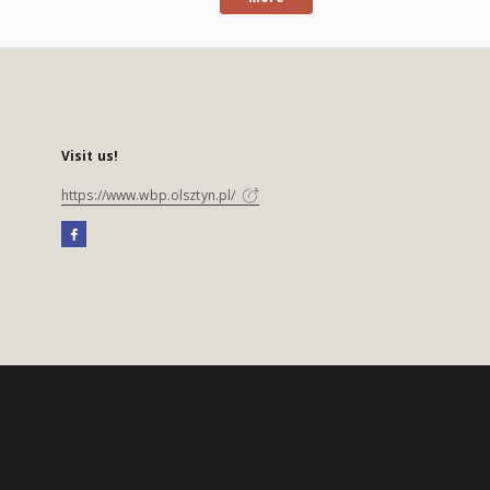
Visit us!
https://www.wbp.olsztyn.pl/