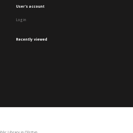
User's account
Log in
Recently viewed
lic Library in Olsztyn.