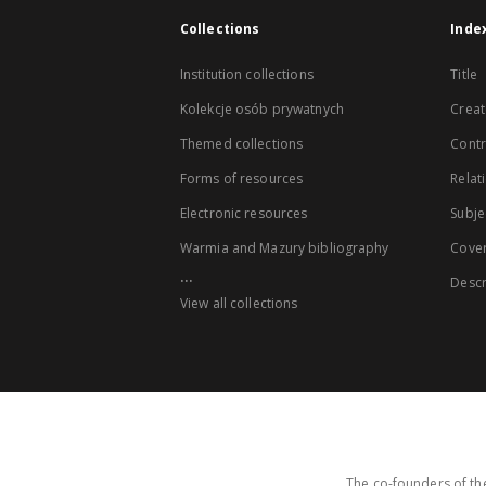
Collections
Inde
Institution collections
Title
Kolekcje osób prywatnych
Creat
Themed collections
Contr
Forms of resources
Relat
Electronic resources
Subje
Warmia and Mazury bibliography
Cove
...
Descr
View all collections
The co-founders of the