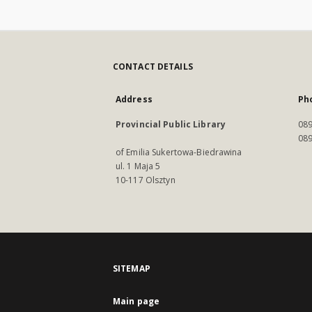
CONTACT DETAILS
Address
Ph
Provincial Public Library
089
089
of Emilia Sukertowa-Biedrawina
ul. 1 Maja 5
10-117 Olsztyn
SITEMAP
Main page