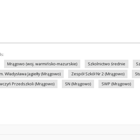
ds:
Mrągowo (woj. warmińsko-mazurskie)
Szkolnictwo średnie
S
im. Władysława Jagiełły (Mrągowo)
Zespół Szkół Nr 2 (Mrągowo)
St
czyń Przedszkoli (Mrągowo)
SN (Mrągowo)
SWP (Mrągowo)