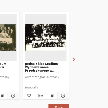
iceum
[Jedna z klas Studium
[Jedna z klas Studium
o w
Wychowawania
Wychowawania
Przedszkonego w
Przedszkonego w
Mrągowie. 2]
Mrągowie. 4]
ieznany
Autor fotografii nieznany
Autor fotografii nieznan
fotografia
fotografia
More