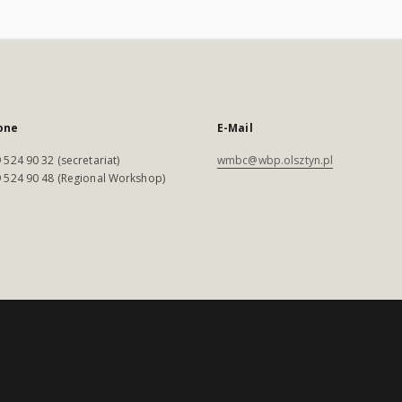
one
E-Mail
 524 90 32 (secretariat)
wmbc@wbp.olsztyn.pl
 524 90 48 (Regional Workshop)