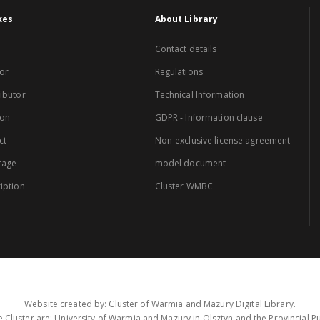
xes
About Library
Contact details
or
Regulations
ibutor
Technical Information
ion
GDPR - Information clause
ct
Non-exclusive license agreement -
rage
model document
iption
Cluster WMBC
Website created by: Cluster of Warmia and Mazury Digital Library.
 Cluster are: University of Warmia and Mazury in Olsztyn and the Provincial Pub