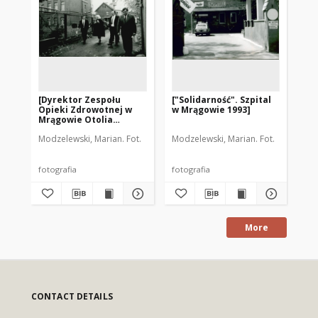
[Dyrektor Zespołu
["Solidarność". Szpital
Ob
Opieki Zdrowotnej w
w Mrągowie 1993]
pi
Mrągowie Otolia
Siemieniec i jej goście
Modzelewski, Marian. Fot.
Modzelewski, Marian. Fot.
Mod
1992]
fotografia
fotografia
fot
More
CONTACT DETAILS