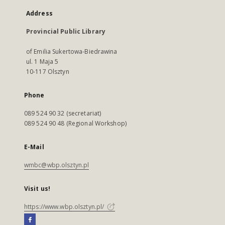
Address
Provincial Public Library
of Emilia Sukertowa-Biedrawina
ul. 1 Maja 5
10-117 Olsztyn
Phone
089 524 90 32 (secretariat)
089 524 90 48 (Regional Workshop)
E-Mail
wmbc@wbp.olsztyn.pl
Visit us!
https://www.wbp.olsztyn.pl/