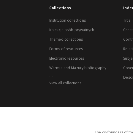
Collections
Inde
Institution collections
Title
Kolekcje osób prywatnych
Creat
Themed collections
Contr
Forms of resources
Relat
Electronic resources
Subje
Warmia and Mazury bibliography
Cove
...
Descr
View all collections
The co-founders of the