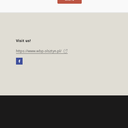
Visit us!
https://www.wbp.olsztyn.pl/