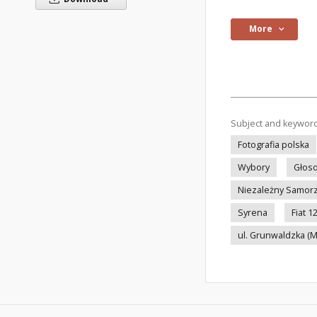
More
Subject and keywor
Fotografia polska
Wybory
Głos
Niezależny Samor
Syrena
Fiat 1
ul. Grunwaldzka (