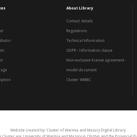
xes
About Library
Contact details
or
Regulations
ibutor
Technical Information
ion
GDPR - Information clause
ct
Non-exclusive license agreement -
rage
model document
iption
Cluster WMBC
Website created by: Cluster of Warmia and Mazury Digital Library.
 Cluster are: University of Warmia and Mazury in Olsztyn and the Provincial Pub