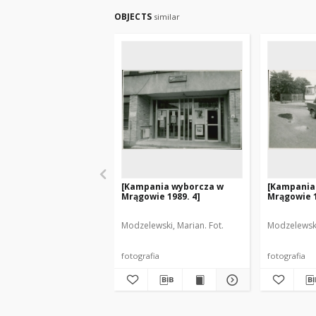
OBJECTS
similar
[Kampania wyborcza w
[Kampania
Mrągowie 1989. 4]
Mrągowie 1
Modzelewski, Marian. Fot.
Modzelewski
fotografia
fotografia