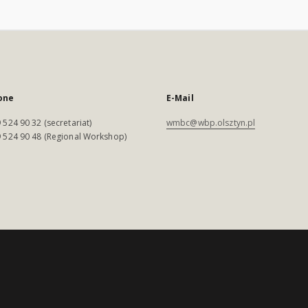
one
E-Mail
 524 90 32 (secretariat)
wmbc@wbp.olsztyn.pl
 524 90 48 (Regional Workshop)