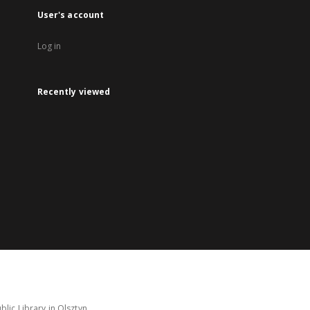
User's account
Log in
Recently viewed
lic Library in Olsztyn.