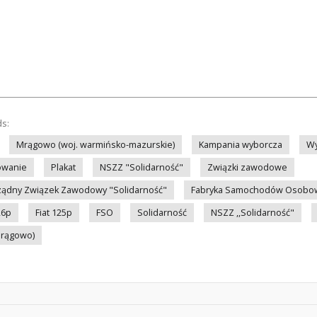
ds:
Mrągowo (woj. warmińsko-mazurskie)
Kampania wyborcza
Wy
owanie
Plakat
NSZZ "Solidarność"
Związki zawodowe
ządny Związek Zawodowy "Solidarność"
Fabryka Samochodów Osobow
26p
Fiat 125p
FSO
Solidarność
NSZZ ,,Solidarność"
Mrągowo)