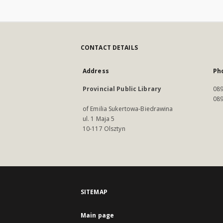
CONTACT DETAILS
Address
Ph
Provincial Public Library
089
089
of Emilia Sukertowa-Biedrawina
ul. 1 Maja 5
10-117 Olsztyn
SITEMAP
Main page