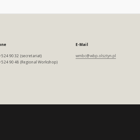
one
E-Mail
 524 90 32 (secretariat)
wmbc@wbp.olsztyn.pl
 524 90 48 (Regional Workshop)