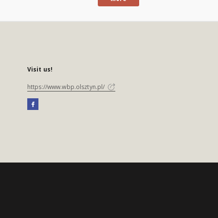
Visit us!
https://www.wbp.olsztyn.pl/