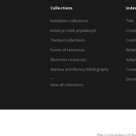
Collections
Inde
Institution collections
Title
Kolekcje osób prywatnych
Creat
Themed collections
Contr
Forms of resources
Relat
Electronic resources
Subje
Warmia and Mazury bibliography
Cove
...
Descr
View all collections
The co-founders of the