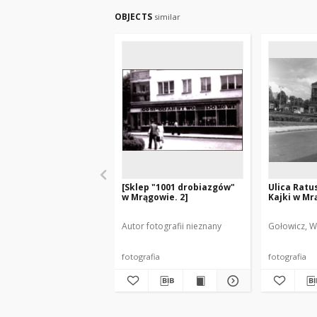
OBJECTS
similar
[Sklep "1001 drobiazgów"
Ulica Ratu
w Mrągowie. 2]
Kajki w Mr
Autor fotografii nieznany
Gołowicz, W
fotografia
fotografia