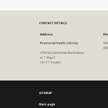
CONTACT DETAILS
Address
Ph
Provincial Public Library
089
089
of Emilia Sukertowa-Biedrawina
ul. 1 Maja 5
10-117 Olsztyn
SITEMAP
Main page