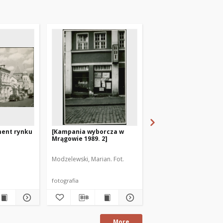
ent rynku
[Kampania wyborcza w
[Sklep spożywczy "Po
Mrągowie 1989. 2]
kasztanem" w Mrągo
2]
Modzelewski, Marian. Fot.
Rybicki, Wiesław. Fot.
fotografia
fotografia
More