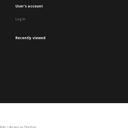
User's account
Log in
Recently viewed
lic Library in Olsztyn.