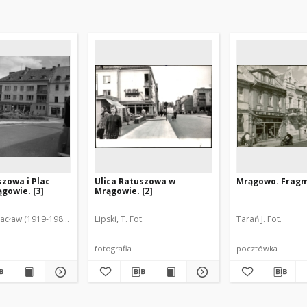
szowa i Plac
Ulica Ratuszowa w
Mrągowo. Fragm
ągowie. [3]
Mrągowie. [2]
acław (1919-1983). Fot.
Lipski, T. Fot.
Tarań J. Fot.
fotografia
pocztówka