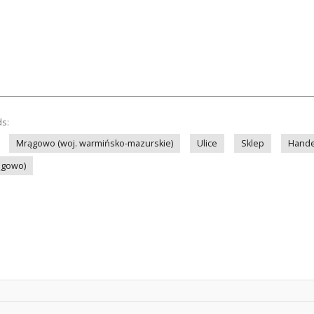
ds:
Mrągowo (woj. warmińsko-mazurskie)
Ulice
Sklep
Hande
ągowo)