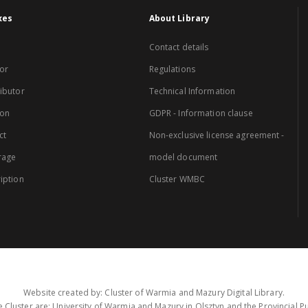
xes
About Library
Contact details
or
Regulations
ibutor
Technical Information
ion
GDPR - Information clause
ct
Non-exclusive license agreement -
rage
model document
iption
Cluster WMBC
Website created by: Cluster of Warmia and Mazury Digital Library.
 Cluster are: University of Warmia and Mazury in Olsztyn and the Provincial Pub