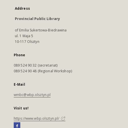
Address
Provincial Public Library
of Emilia Sukertowa-Biedrawina
ul. 1 Maja 5
10-117 Olsztyn
Phone
089 524 90 32 (secretariat)
089 524 90 48 (Regional Workshop)
E-Mail
wmbc@wbp.olsztyn.pl
Visit us!
https://www.wbp.olsztyn.pl/