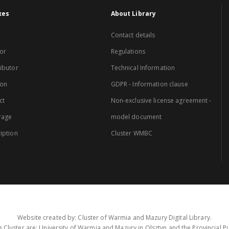
xes
About Library
Contact details
or
Regulations
ibutor
Technical Information
ion
GDPR - Information clause
ct
Non-exclusive license agreement -
rage
model document
iption
Cluster WMBC
Website created by: Cluster of Warmia and Mazury Digital Library.
 Cluster are: University of Warmia and Mazury in Olsztyn and the Provincial Pub