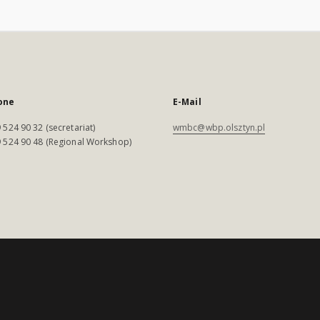
one
E-Mail
 524 90 32 (secretariat)
wmbc@wbp.olsztyn.pl
 524 90 48 (Regional Workshop)