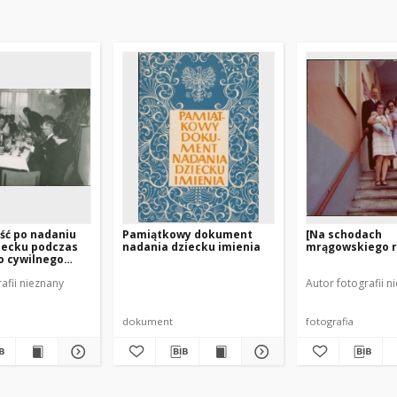
ść po nadaniu
Pamiątkowy dokument
[Na schodach
iecku podczas
nadania dziecku imienia
mrągowskiego r
o cywilnego
rągowie 1969]
afii nieznany
Autor fotografii n
dokument
fotografia