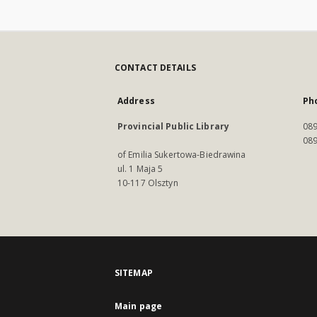
CONTACT DETAILS
Address
Ph
Provincial Public Library
089
089
of Emilia Sukertowa-Biedrawina
ul. 1 Maja 5
10-117 Olsztyn
SITEMAP
Main page