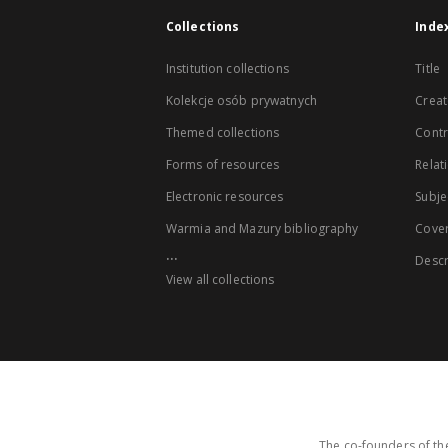
Collections
Inde
Institution collections
Title
Kolekcje osób prywatnych
Creat
Themed collections
Contr
Forms of resources
Relat
Electronic resources
Subje
Warmia and Mazury bibliography
Cove
...
Descr
View all collections
The co-founders of the