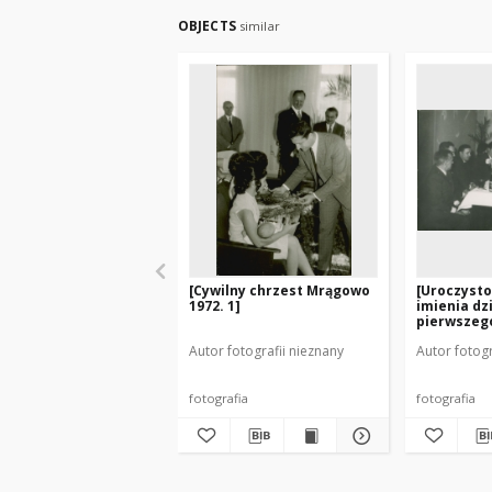
OBJECTS
similar
[Cywilny chrzest Mrągowo
[Uroczysto
1972. 1]
imienia dz
pierwszeg
chrztu w M
Autor fotografii nieznany
Autor fotogr
fotografia
fotografia