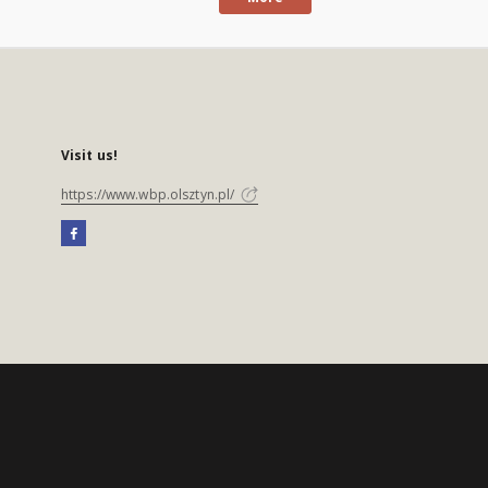
Visit us!
https://www.wbp.olsztyn.pl/