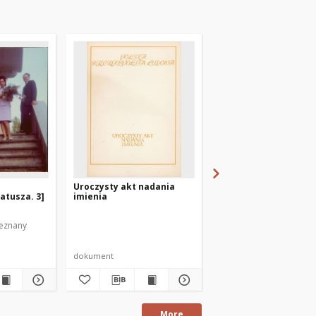
Uroczysty akt nadania
Pamiątkowa pocztów
atusza. 3]
imienia
nadania dziecku imie
ieznany
dokument
pocztówka
More