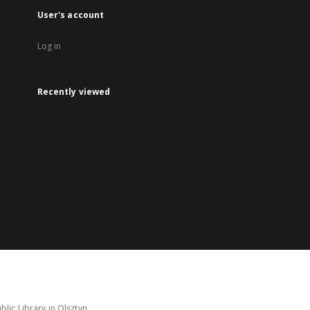
User's account
Log in
Recently viewed
lic Library in Olsztyn.