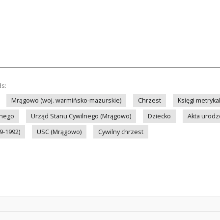
ds:
Mrągowo (woj. warmińsko-mazurskie)
Chrzest
Księgi metryka
lnego
Urząd Stanu Cywilnego (Mrągowo)
Dziecko
Akta urodz
9-1992)
USC (Mrągowo)
Cywilny chrzest