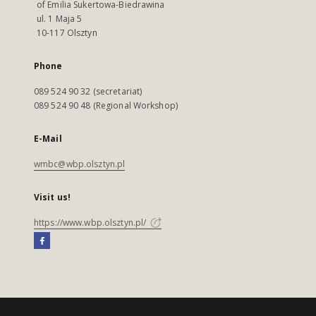
of Emilia Sukertowa-Biedrawina
ul. 1 Maja 5
10-117 Olsztyn
Phone
089 524 90 32 (secretariat)
089 524 90 48 (Regional Workshop)
E-Mail
wmbc@wbp.olsztyn.pl
Visit us!
https://www.wbp.olsztyn.pl/