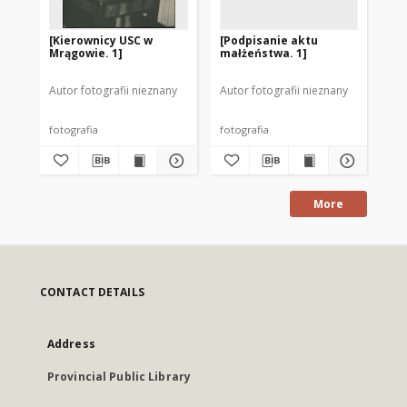
[Kierownicy USC w
[Podpisanie aktu
[U
Mrągowie. 1]
małżeństwa. 1]
na
dz
pi
Autor fotografii nieznany
Autor fotografii nieznany
Aut
ch
19
fotografia
fotografia
fot
More
CONTACT DETAILS
Address
Provincial Public Library