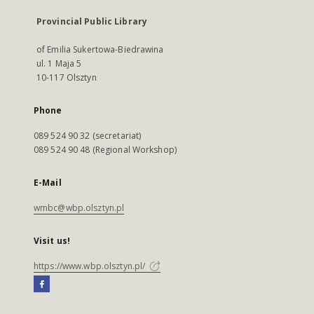
Provincial Public Library
of Emilia Sukertowa-Biedrawina
ul. 1 Maja 5
10-117 Olsztyn
Phone
089 524 90 32 (secretariat)
089 524 90 48 (Regional Workshop)
E-Mail
wmbc@wbp.olsztyn.pl
Visit us!
https://www.wbp.olsztyn.pl/