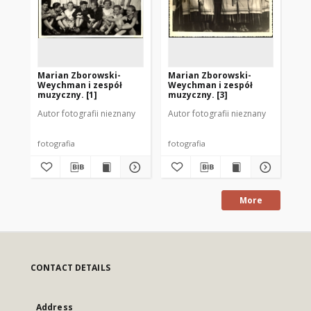
Marian Zborowski-
Marian Zborowski-
Ma
Weychman i zespół
Weychman i zespół
We
muzyczny. [1]
muzyczny. [3]
mu
Autor fotografii nieznany
Autor fotografii nieznany
Aut
fotografia
fotografia
fot
More
CONTACT DETAILS
Address