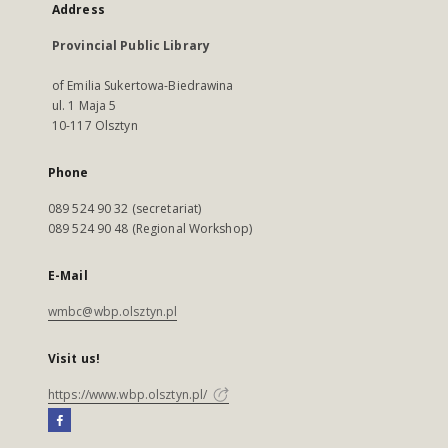
Address
Provincial Public Library
of Emilia Sukertowa-Biedrawina
ul. 1 Maja 5
10-117 Olsztyn
Phone
089 524 90 32 (secretariat)
089 524 90 48 (Regional Workshop)
E-Mail
wmbc@wbp.olsztyn.pl
Visit us!
https://www.wbp.olsztyn.pl/