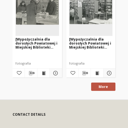
[Wypożyczalnia dla
[Wypożyczalnia dla
[K
dorosłych Powiatowej i
dorosłych Powiatowej i
wy
Miejskiej Biblioteki
Miejskiej Biblioteki
Po
Publicznej w Mrągowie.
Publicznej w Mrągowie.
Bib
1]
3]
Mr
fotografia
fotografia
fot
More
CONTACT DETAILS