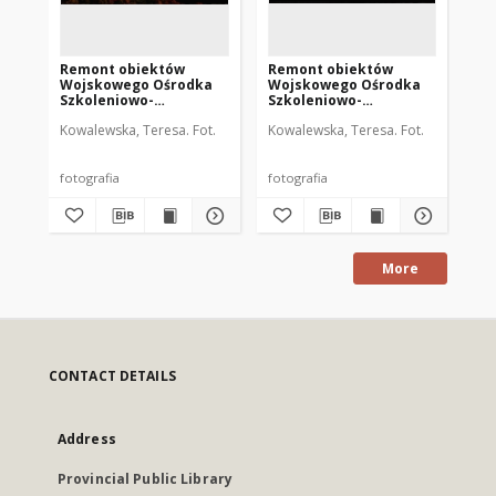
Remont obiektów
Remont obiektów
Re
Wojskowego Ośrodka
Wojskowego Ośrodka
Wo
Szkoleniowo-
Szkoleniowo-
Sz
Kondycyjnego
Kondycyjnego
Ko
Kowalewska, Teresa. Fot.
Kowalewska, Teresa. Fot.
Kow
Mrągowo. [5]
Mrągowo. [1]
Mr
fotografia
fotografia
fot
More
CONTACT DETAILS
Address
Provincial Public Library