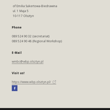
of Emilia Sukertowa-Biedrawina
ul. 1 Maja 5
10-117 Olsztyn
Phone
089 524 90 32 (secretariat)
089 524 90 48 (Regional Workshop)
E-Mail
wmbc@wbp.olsztyn.pl
Visit us!
https://www.wbp.olsztyn.pl/