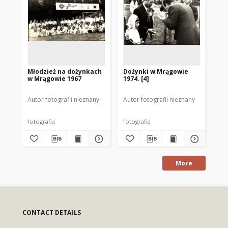
Młodzież na dożynkach
Dożynki w Mrągowie
[K
w Mrągowie 1967
1974. [4]
mu
Autor fotografii nieznany
Autor fotografii nieznany
Aut
fotografia
fotografia
fot
More
CONTACT DETAILS