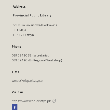
Address
Provincial Public Library
of Emilia Sukertowa-Biedrawina
ul. 1 Maja 5
10-117 Olsztyn
Phone
089 524 90 32 (secretariat)
089 524 90 48 (Regional Workshop)
E-Mail
wmbc@wbp.olsztyn.pl
Visit us!
https://www.wbp.olsztyn.pl/