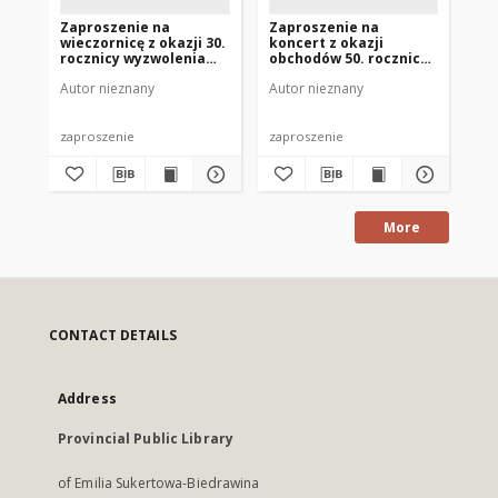
Zaproszenie na
Zaproszenie na
Za
wieczornicę z okazji 30.
koncert z okazji
sp
rocznicy wyzwolenia
obchodów 50. rocznicy
St
Mrągowa 1975
Rewolucji
19
Autor nieznany
Autor nieznany
Aut
Październikowej 1967
zaproszenie
zaproszenie
zap
More
CONTACT DETAILS
Address
Provincial Public Library
of Emilia Sukertowa-Biedrawina