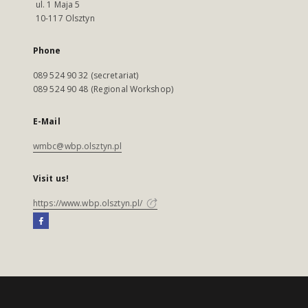
ul. 1 Maja 5
10-117 Olsztyn
Phone
089 524 90 32 (secretariat)
089 524 90 48 (Regional Workshop)
E-Mail
wmbc@wbp.olsztyn.pl
Visit us!
https://www.wbp.olsztyn.pl/