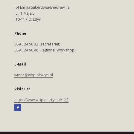
of Emilia Sukertowa-Biedrawina
ul. 1 Maja 5
10-117 Olsztyn
Phone
089 524 90 32 (secretariat)
089 524 90 48 (Regional Workshop)
E-Mail
wmbc@wbp.olsztyn.pl
Visit us!
https://www.wbp.olsztyn.pl/