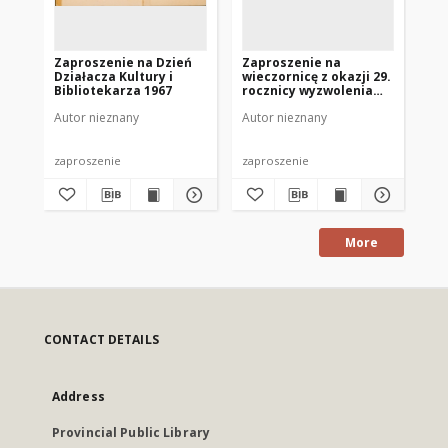
Zaproszenie na Dzień
Zaproszenie na
Za
Działacza Kultury i
wieczornicę z okazji 29.
Dz
Bibliotekarza 1967
rocznicy wyzwolenia
Mrągowa 1974
Autor nieznany
Autor nieznany
Aut
zaproszenie
zaproszenie
zap
More
CONTACT DETAILS
Address
Provincial Public Library