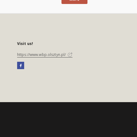
Visit us!
https://www.wbp.olsztyn.pl/