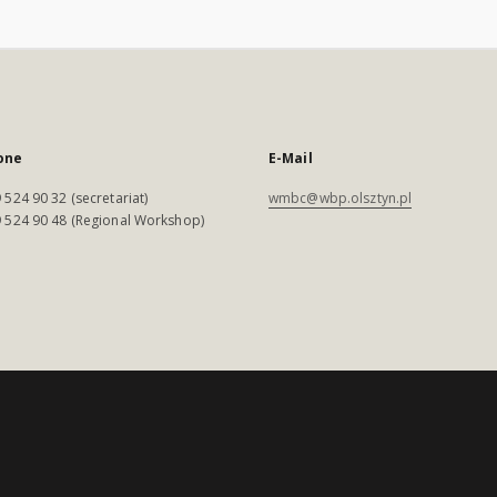
one
E-Mail
 524 90 32 (secretariat)
wmbc@wbp.olsztyn.pl
 524 90 48 (Regional Workshop)