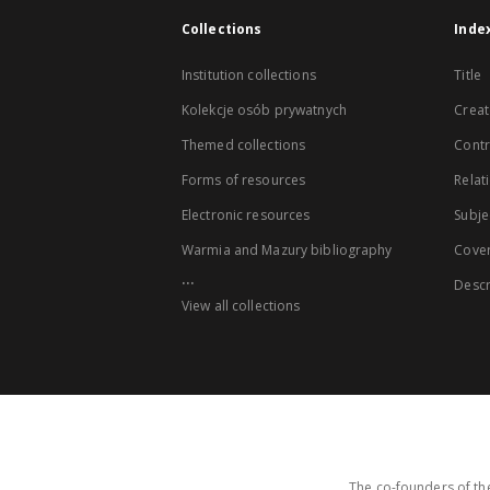
Collections
Inde
Institution collections
Title
Kolekcje osób prywatnych
Creat
Themed collections
Contr
Forms of resources
Relat
Electronic resources
Subje
Warmia and Mazury bibliography
Cove
...
Descr
View all collections
The co-founders of the