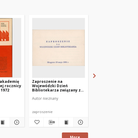
 akademię
Zaproszenie na
Zaproszenie na akad
ej rocznicy
Wojewódzki Dzień
1963
 1972
Bibliotekarza związany z
nadaniem imienia MBP w
Autor nieznany
Autor nieznany
Mrągowie 1984
zaproszenie
zaproszenie
More