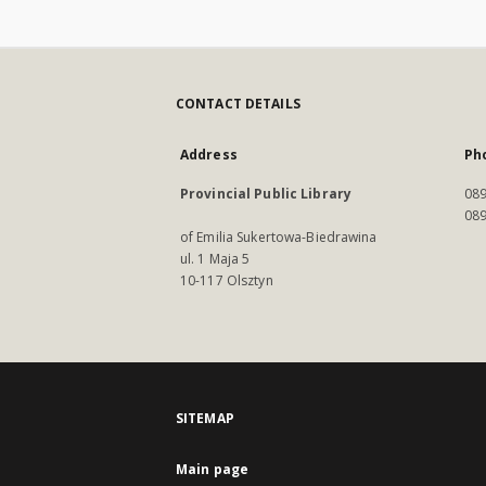
CONTACT DETAILS
Address
Ph
Provincial Public Library
089
089
of Emilia Sukertowa-Biedrawina
ul. 1 Maja 5
10-117 Olsztyn
SITEMAP
Main page