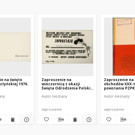
e na święto
Zaproszenie na
Zaproszenie na
ztyńskiej 1976.
wieczornicę z okazji
obchodów XXX-t
Święta Odrodzenia Polski
powstania PZPR
1976
any
Autor nieznany
Autor nieznany
zaproszenie
zaproszenie