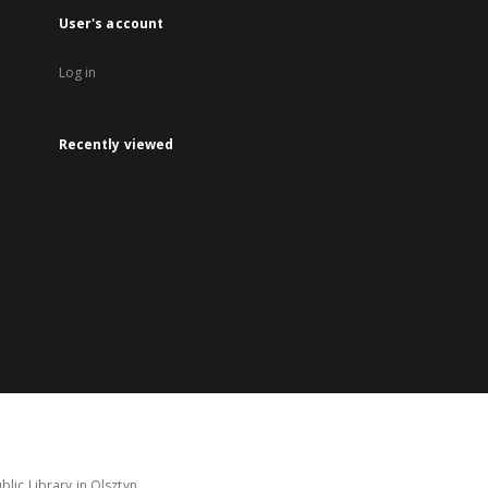
User's account
Log in
Recently viewed
lic Library in Olsztyn.