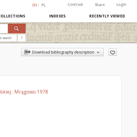
Contrast
Login
Share
EN
PL
COLLECTIONS
INDEXES
RECENTLY VIEWED
d search
?
Download bibliography description
lskiej : Mrągowo 1978