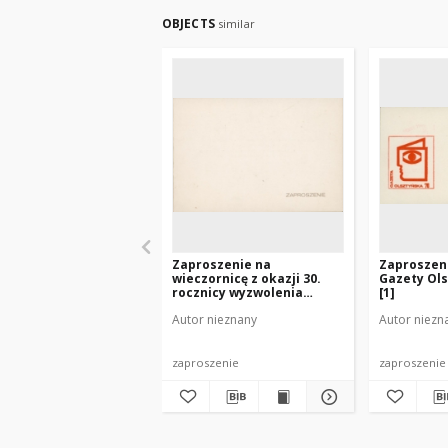
OBJECTS
similar
Zaproszenie na
Zaproszeni
wieczornicę z okazji 30.
Gazety Ols
rocznicy wyzwolenia
[1]
Mrągowa 1975
Autor nieznany
Autor niezn
zaproszenie
zaproszenie