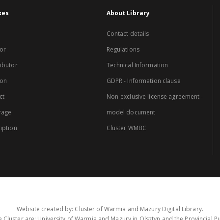
xes
About Library
Contact details
or
Regulations
ibutor
Technical Information
ion
GDPR - Information clause
ct
Non-exclusive license agreement -
rage
model document
iption
Cluster WMBC
Website created by: Cluster of Warmia and Mazury Digital Library.
 Cluster are: University of Warmia and Mazury in Olsztyn and the Provincial Pub