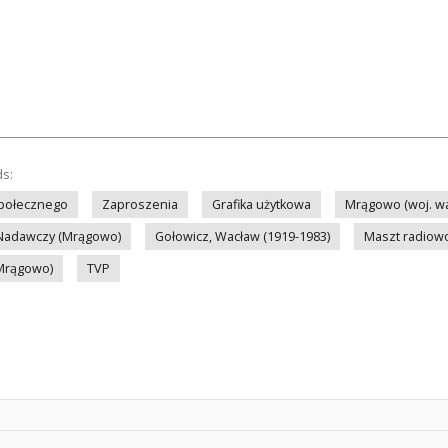
ds:
społecznego
Zaproszenia
Grafika użytkowa
Mrągowo (woj. w
Nadawczy (Mrągowo)
Gołowicz, Wacław (1919-1983)
Maszt radiowo
(Mrągowo)
TVP