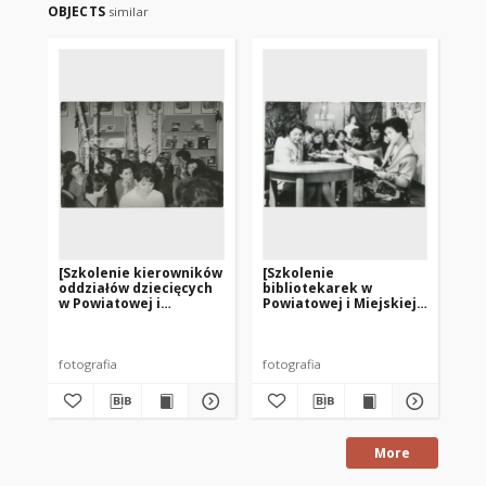
OBJECTS
similar
[Szkolenie kierowników
[Szkolenie
[U
oddziałów dziecięcych
bibliotekarek w
Mie
w Powiatowej i
Powiatowej i Miejskiej
Pu
Miejskiej Bibliotece
Bibliotece Publicznej w
im
Publicznej w Mrągowie.
Mrągowie]
Go
2]
fotografia
fotografia
fot
More