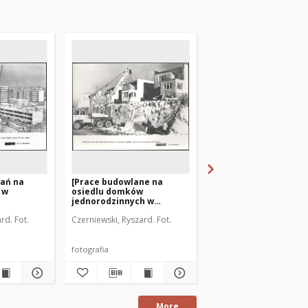
ań na
[Prace budowlane na
[Na budowie osiedla
 w
osiedlu domków
Mazurskiego w Mrąg
jednorodzinnych w
1990. 1]
Olsztynie]
rd. Fot.
Czerniewski, Ryszard. Fot.
Modzelewski, Marian. Fo
fotografia
fotografia
More