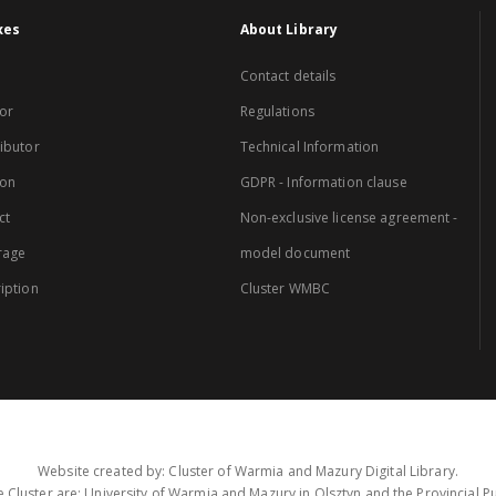
xes
About Library
Contact details
or
Regulations
ibutor
Technical Information
ion
GDPR - Information clause
ct
Non-exclusive license agreement -
rage
model document
iption
Cluster WMBC
Website created by: Cluster of Warmia and Mazury Digital Library.
 Cluster are: University of Warmia and Mazury in Olsztyn and the Provincial Pub