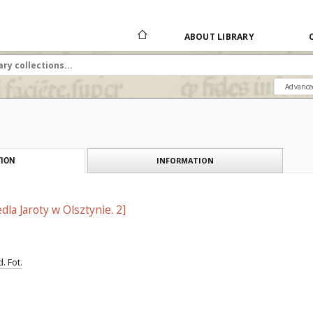
ABOUT LIBRARY
Advance
INFORMATION
ION
dla Jaroty w Olsztynie. 2]
. Fot.