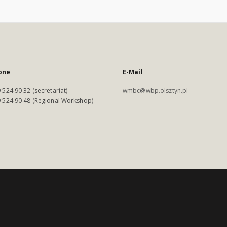
one
E-Mail
 524 90 32 (secretariat)
wmbc@wbp.olsztyn.pl
 524 90 48 (Regional Workshop)