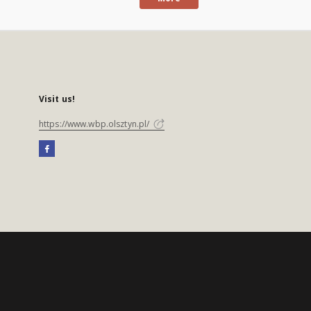
Visit us!
https://www.wbp.olsztyn.pl/