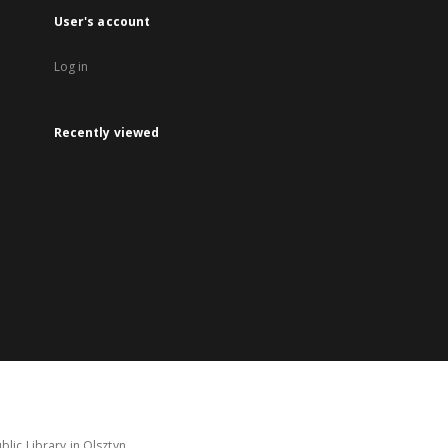
User's account
Log in
Recently viewed
lic Library in Olsztyn.