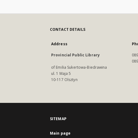
CONTACT DETAILS
Address
Ph
Provincial Public Library
089
089
of Emilia Sukertowa-Biedrawina
ul. 1 Maja 5
10-117 Olsztyn
SITEMAP
Main page