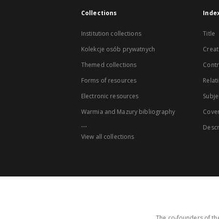
Collections
Inde
Institution collections
Title
Kolekcje osób prywatnych
Creat
Themed collections
Contr
Forms of resources
Relat
Electronic resources
Subje
Warmia and Mazury bibliography
Cove
...
Descr
View all collections
The co-founders of the