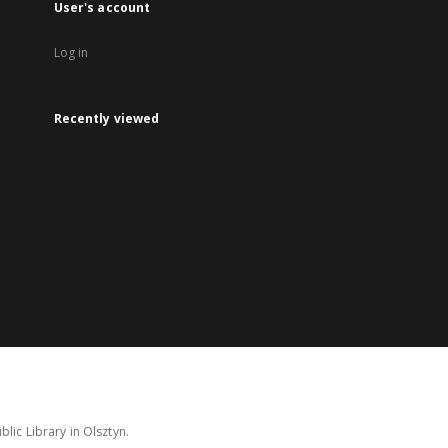
User's account
Log in
Recently viewed
lic Library in Olsztyn.