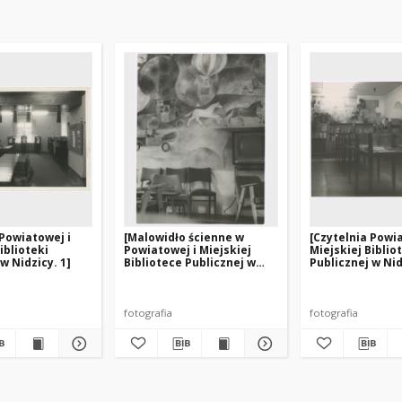
 Powiatowej i
[Malowidło ścienne w
[Czytelnia Powia
iblioteki
Powiatowej i Miejskiej
Miejskiej Biblio
w Nidzicy. 1]
Bibliotece Publicznej w
Publicznej w Nidz
Nidzicy]
fotografia
fotografia