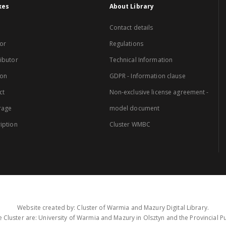
xes
About Library
Contact details
or
Regulations
ibutor
Technical Information
ion
GDPR - Information clause
ct
Non-exclusive license agreement -
rage
model document
iption
Cluster WMBC
Website created by: Cluster of Warmia and Mazury Digital Library.
 Cluster are: University of Warmia and Mazury in Olsztyn and the Provincial Pub