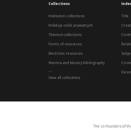
Collections
Inde
Institution collections
Title
Kolekcje osób prywatnych
Creat
Themed collections
Contr
Forms of resources
Relat
Electronic resources
Subje
Warmia and Mazury bibliography
Cove
...
Descr
View all collections
The co-founders of the