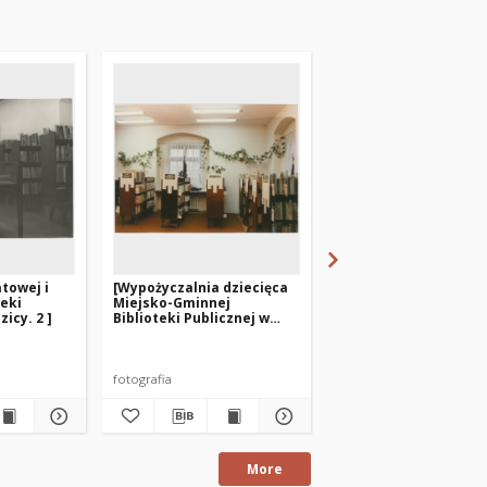
towej i
[Wypożyczalnia dziecięca
[Wypożyczalnia dla
teki
Miejsko-Gminnej
dorosłych Miejsko-
icy. 2 ]
Biblioteki Publicznej w
Gminnej Biblioteki
Nidzicy]
Publicznej w Nidzicy. 
fotografia
fotografia
More