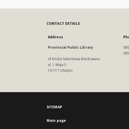
CONTACT DETAILS
Address
Ph
Provincial Public Library
089
089
of Emilia Sukertowa-Biedrawina
ul. 1 Maja 5
10-117 Olsztyn
SITEMAP
Main page