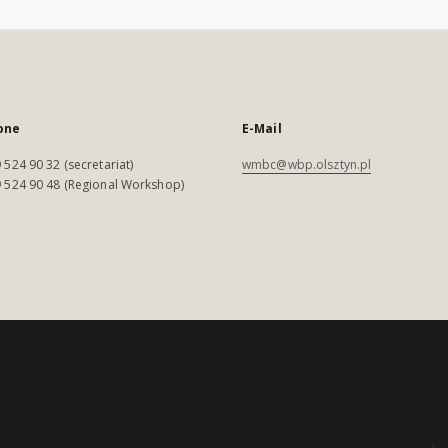
one
E-Mail
 524 90 32 (secretariat)
wmbc@wbp.olsztyn.pl
 524 90 48 (Regional Workshop)