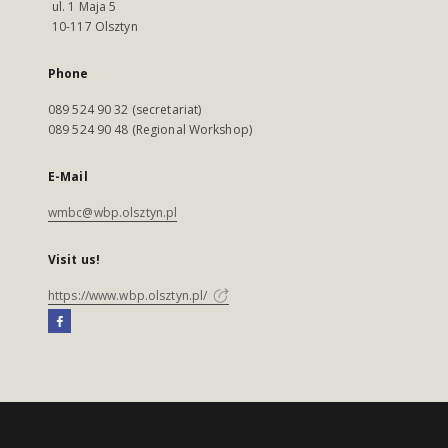
ul. 1 Maja 5
10-117 Olsztyn
Phone
089 524 90 32 (secretariat)
089 524 90 48 (Regional Workshop)
E-Mail
wmbc@wbp.olsztyn.pl
Visit us!
https://www.wbp.olsztyn.pl/