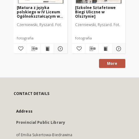
[Matura z języka
[Szkolne Sztafetowe
[B
polskiego w IV Liceum
Biegi Uliczne w
Te
Ogólnokształcącym w
Olsztynie]
AR
Olsztynie]
Czerniewski, Ryszard. Fot.
Czerniewski, Ryszard. Fot.
Cze
fotografia
fotografia
fot
More
CONTACT DETAILS
Address
Provincial Public Library
of Emilia Sukertowa-Biedrawina