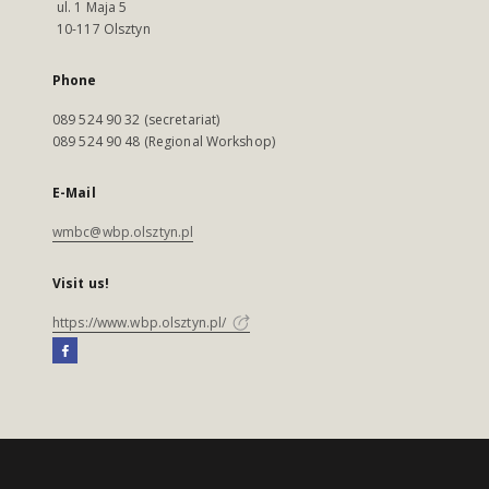
ul. 1 Maja 5
10-117 Olsztyn
Phone
089 524 90 32 (secretariat)
089 524 90 48 (Regional Workshop)
E-Mail
wmbc@wbp.olsztyn.pl
Visit us!
https://www.wbp.olsztyn.pl/