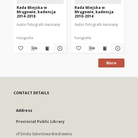
Rada Miejska w
Rada Miejska w
Ra
Mrągowie, kadencja
Mrągowie, kadencja
Mr
2014-2018
2010-2014
20
Autor fotografii nieznany
Autor fotografii nieznany
Aut
fotografia
fotografia
fot
More
CONTACT DETAILS
Address
Provincial Public Library
of Emilia Sukertowa-Biedrawina