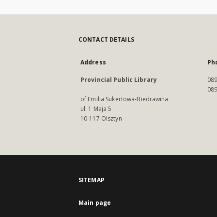
CONTACT DETAILS
Address
Ph
Provincial Public Library
089
089
of Emilia Sukertowa-Biedrawina
ul. 1 Maja 5
10-117 Olsztyn
SITEMAP
Main page