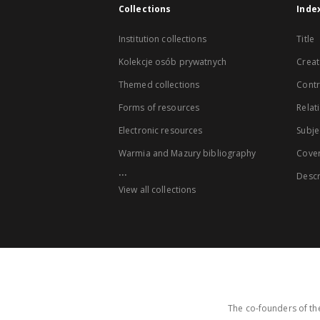
Collections
Inde
Institution collections
Title
Kolekcje osób prywatnych
Creat
Themed collections
Contr
Forms of resources
Relat
Electronic resources
Subje
Warmia and Mazury bibliography
Cove
...
Descr
View all collections
The co-founders of the