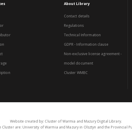
xes
About Library
Contact details
or
Regulations
ibutor
Technical Information
ion
GDPR - Information clause
ct
Non-exclusive license agreement -
rage
model document
iption
Cluster WMBC
Website created by: Cluster of Warmia and Mazury Digital Library.
 Cluster are: University of Warmia and Mazury in Olsztyn and the Provincial Pub