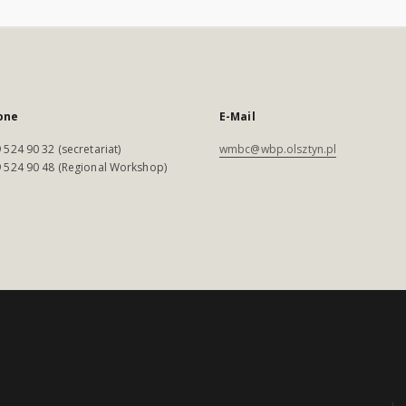
one
E-Mail
 524 90 32 (secretariat)
wmbc@wbp.olsztyn.pl
 524 90 48 (Regional Workshop)