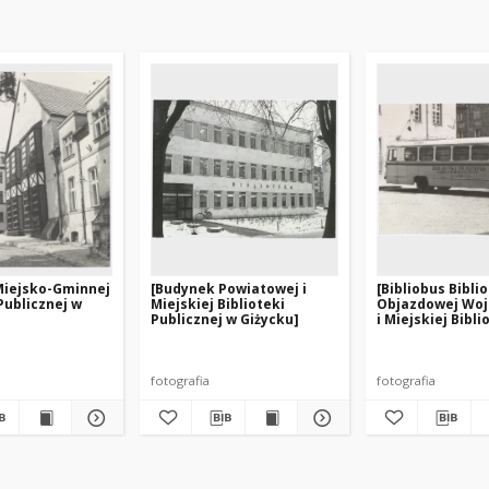
Miejsko-Gminnej
[Budynek Powiatowej i
[Bibliobus Bibli
Publicznej w
Miejskiej Biblioteki
Objazdowej Woj
Publicznej w Giżycku]
i Miejskiej Bibli
Publicznej w Ols
fotografia
fotografia