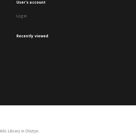
User's account
Log in
Recently viewed
lic Library in Olsztyn.