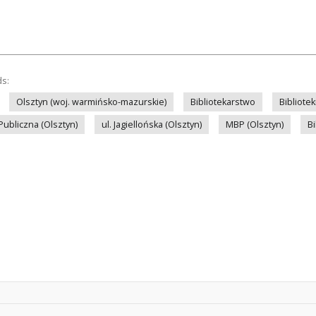
ds:
Olsztyn (woj. warmińsko-mazurskie)
Bibliotekarstwo
Bibliote
Publiczna (Olsztyn)
ul. Jagiellońska (Olsztyn)
MBP (Olsztyn)
Bi