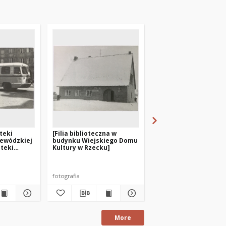
oteki
[Filia biblioteczna w
[Zajęcia w czytelni dl
ewódzkiej
budynku Wiejskiego Domu
dzieci Powiatowej i
oteki
Kultury w Rzecku]
Miejskiej Biblioteki
ztynie]
Publicznej w Giżycku]
fotografia
fotografia
More