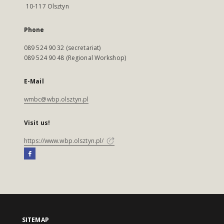
10-117 Olsztyn
Phone
089 524 90 32 (secretariat)
089 524 90 48 (Regional Workshop)
E-Mail
wmbc@wbp.olsztyn.pl
Visit us!
https://www.wbp.olsztyn.pl/
SITEMAP