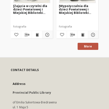
[Zajęcia w czytelni dla
[Wypożyczalnia dla
[W
dzieci Powiatowej i
dzieci Powiatowej i
dz
Miejskiej Biblioteki
Miejskiej Biblioteki
Mie
Publicznej w Giżycku]
Publicznej w Giżycku. 1]
Pub
fotografia
fotografia
fot
More
CONTACT DETAILS
Address
Provincial Public Library
of Emilia Sukertowa-Biedrawina
ul. 1 Maja 5