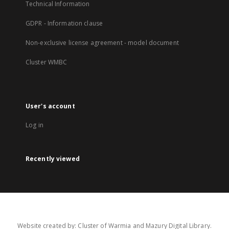
Technical Information
GDPR - Information clause
Non-exclusive license agreement - model document
Cluster WMBC
User's account
Log in
Recently viewed
Website created by: Cluster of Warmia and Mazury Digital Library.