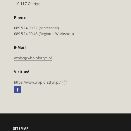
10-117 Olsztyn
Phone
089 524 90 32 (secretariat)
089 524 90 48 (Regional Workshop)
E-Mail
wmbc@wbp.olsztyn.pl
Visit us!
https://www.wbp.olsztyn.pl/
SITEMAP