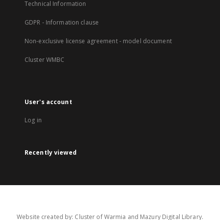
Technical Information
GDPR - Information clause
Non-exclusive license agreement - model document
Cluster WMBC
User's account
Log in
Recently viewed
Website created by: Cluster of Warmia and Mazury Digital Library.