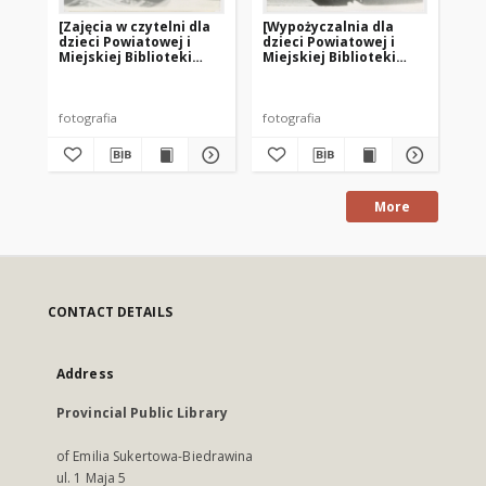
[Zajęcia w czytelni dla
[Wypożyczalnia dla
[W
dzieci Powiatowej i
dzieci Powiatowej i
dz
Miejskiej Biblioteki
Miejskiej Biblioteki
Mie
Publicznej w Giżycku]
Publicznej w Giżycku. 1]
Pub
fotografia
fotografia
fot
More
CONTACT DETAILS
Address
Provincial Public Library
of Emilia Sukertowa-Biedrawina
ul. 1 Maja 5