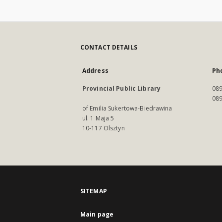
CONTACT DETAILS
Address
Ph
Provincial Public Library
089
089
of Emilia Sukertowa-Biedrawina
ul. 1 Maja 5
10-117 Olsztyn
SITEMAP
Main page