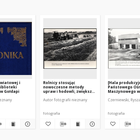
wiatowej i
Rolnicy stosując
[Hala produkcyj
iblioteki
nowoczesne metody
Państowego Oś
 w Gołdapi
upraw i hodowli, zwiększyli
Maszynowego w
produkcję rolną
ieznany
Autor fotografii nieznany
Czerniewski, Rysza
czterokrotnie w stosunku
do okresu
międzywojennego
fotografia
fotografia