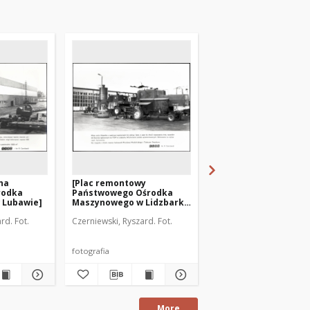
na
[Plac remontowy
[Straż pożarna w Gołd
rodka
Państwowego Ośrodka
1]
 Lubawie]
Maszynowego w Lidzbarku
Warmińskim]
rd. Fot.
Czerniewski, Ryszard. Fot.
Autor fotografii nieznan
fotografia
fotografia
More