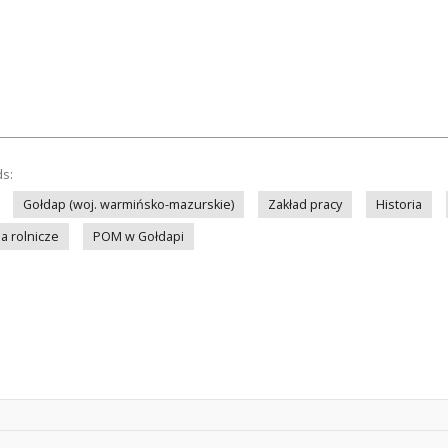
ds:
Gołdap (woj. warmińsko-mazurskie)
Zakład pracy
Historia
a rolnicze
POM w Gołdapi