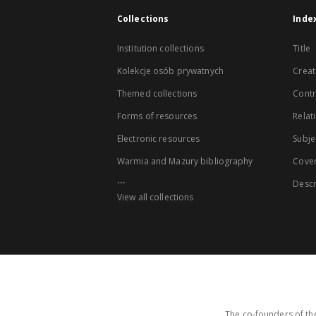
Collections
Inde
Institution collections
Title
Kolekcje osób prywatnych
Creat
Themed collections
Contr
Forms of resources
Relat
Electronic resources
Subje
Warmia and Mazury bibliography
Cove
...
Descr
View all collections
The co-founders of the