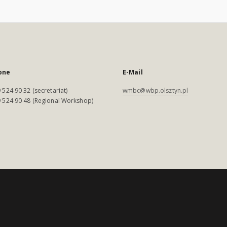
one
E-Mail
 524 90 32 (secretariat)
wmbc@wbp.olsztyn.pl
 524 90 48 (Regional Workshop)