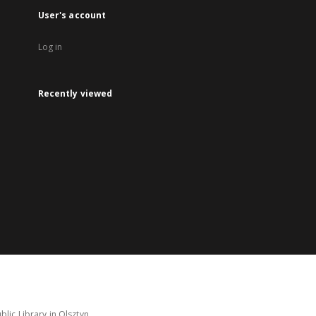
User's account
Log in
Recently viewed
lic Library in Olsztyn.