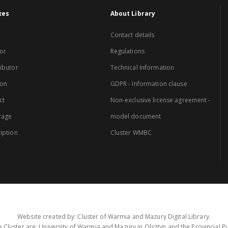
xes
About Library
Contact details
or
Regulations
ibutor
Technical Information
ion
GDPR - Information clause
ct
Non-exclusive license agreement -
rage
model document
iption
Cluster WMBC
Website created by: Cluster of Warmia and Mazury Digital Library.
 Cluster are: University of Warmia and Mazury in Olsztyn and the Provincial Pub