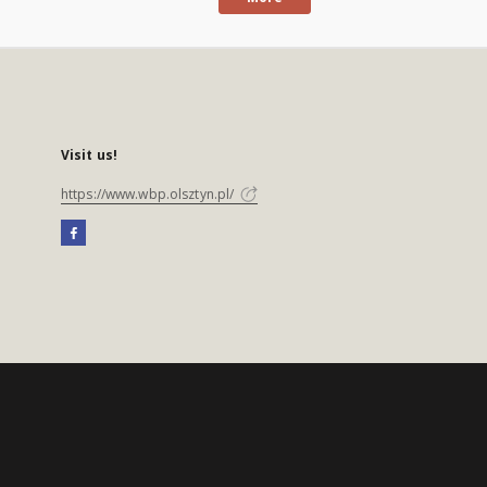
Visit us!
https://www.wbp.olsztyn.pl/