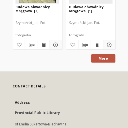
Budowa obwodnicy
Budowa obwodnicy
Bu
Mrągowa. [3]
Mrągowa. [1]
Ma
Szymański, Jan. Fot.
Szymański, Jan. Fot.
Szy
fotografia
fotografia
fot
More
CONTACT DETAILS
Address
Provincial Public Library
of Emilia Sukertowa-Biedrawina