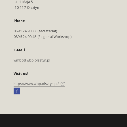
ul. 1 Maja 5
10-117 Olsztyn
Phone
089 524 90 32 (secretariat)
089 524 90 48 (Regional Workshop)
E-Mail
wmbc@wbp.olsztyn.pl
Visit us!
https://www.wbp.olsztyn.pl/