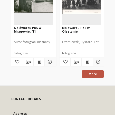
Na dworcu PKS w
Na dworcu PKS w
Dw
Mrągowie. [1]
Olsztynie
Mr
Autor fotografii nieznany
Czerniewski, Ryszard. Fot.
Mod
fotografia
fotografia
fot
More
CONTACT DETAILS
Address