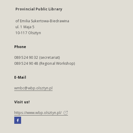
Provincial Public Library
of Emilia Sukertowa-Biedrawina
ul. 1 Maja 5
10-117 Olsztyn
Phone
089 524 90 32 (secretariat)
089 524 90 48 (Regional Workshop)
E-Mail
wmbc@wbp.olsztyn.pl
Visit us!
https://www.wbp.olsztyn.pl/