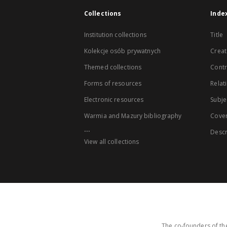
Collections
Inde
Institution collections
Title
Kolekcje osób prywatnych
Creat
Themed collections
Contr
Forms of resources
Relat
Electronic resources
Subje
Warmia and Mazury bibliography
Cove
...
Descr
View all collections
The co-founders of the