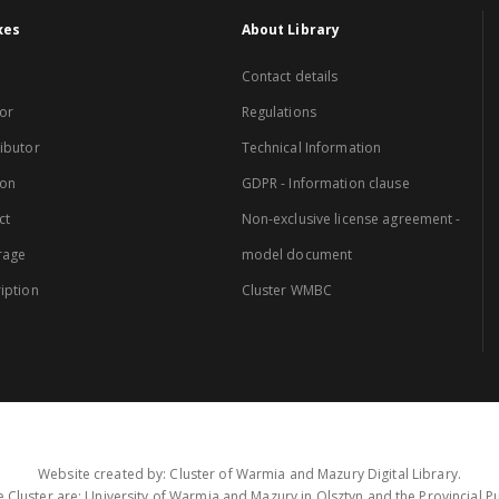
xes
About Library
Contact details
or
Regulations
ibutor
Technical Information
ion
GDPR - Information clause
ct
Non-exclusive license agreement -
rage
model document
iption
Cluster WMBC
Website created by: Cluster of Warmia and Mazury Digital Library.
 Cluster are: University of Warmia and Mazury in Olsztyn and the Provincial Pub