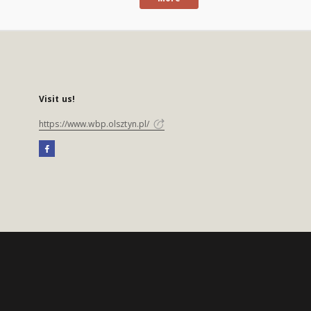
Visit us!
https://www.wbp.olsztyn.pl/