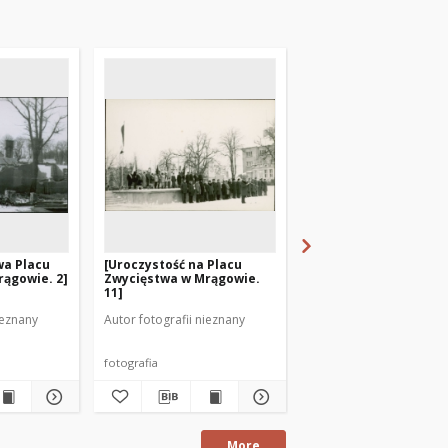
a Placu
[Uroczystość na Placu
[Dawna zabudowa Pl
ągowie. 2]
Zwycięstwa w Mrągowie.
Zwycięstwa w Mrągowi
11]
ieznany
Autor fotografii nieznany
Autor fotografii nieznan
fotografia
fotografia
More