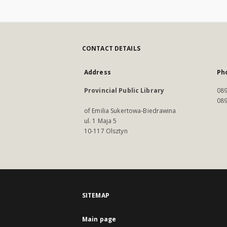
CONTACT DETAILS
Address
Ph
Provincial Public Library
089
089
of Emilia Sukertowa-Biedrawina
ul. 1 Maja 5
10-117 Olsztyn
SITEMAP
Main page