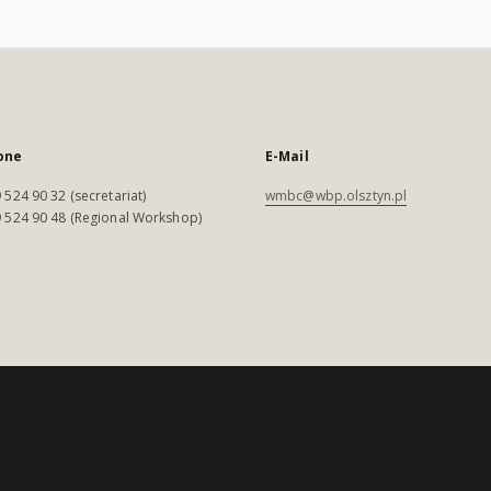
one
E-Mail
 524 90 32 (secretariat)
wmbc@wbp.olsztyn.pl
 524 90 48 (Regional Workshop)