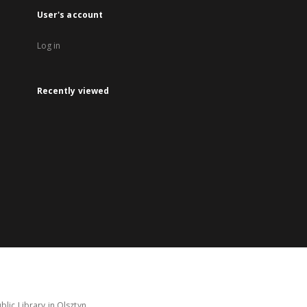
User's account
Log in
Recently viewed
lic Library in Olsztyn.