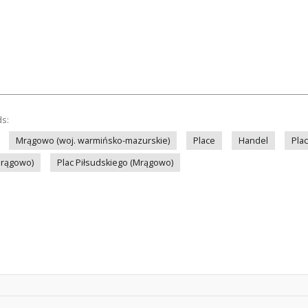
ds:
Mrągowo (woj. warmińsko-mazurskie)
Place
Handel
Pla
Mrągowo)
Plac Piłsudskiego (Mrągowo)