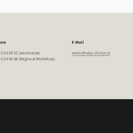
one
E-Mail
 524 90 32 (secretariat)
wmbc@wbp.olsztyn.pl
 524 90 48 (Regional Workshop)