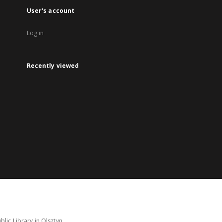
User's account
Log in
Recently viewed
lic Library in Olsztyn.