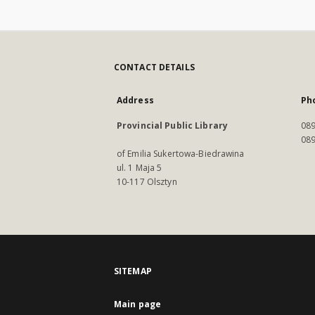
CONTACT DETAILS
Address
Ph
Provincial Public Library
089
089
of Emilia Sukertowa-Biedrawina
ul. 1 Maja 5
10-117 Olsztyn
SITEMAP
Main page