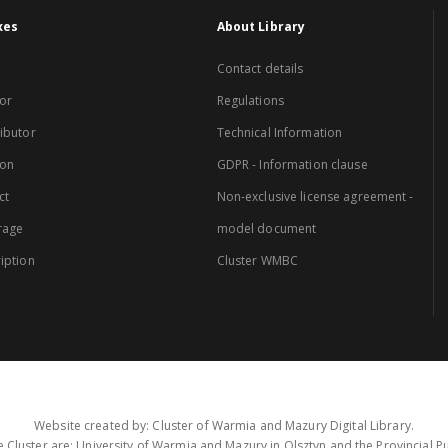
xes
About Library
Contact details
or
Regulations
ibutor
Technical Information
ion
GDPR - Information clause
ct
Non-exclusive license agreement -
rage
model document
iption
Cluster WMBC
Website created by: Cluster of Warmia and Mazury Digital Library.
 Cluster are: University of Warmia and Mazury in Olsztyn and the Provincial Pub