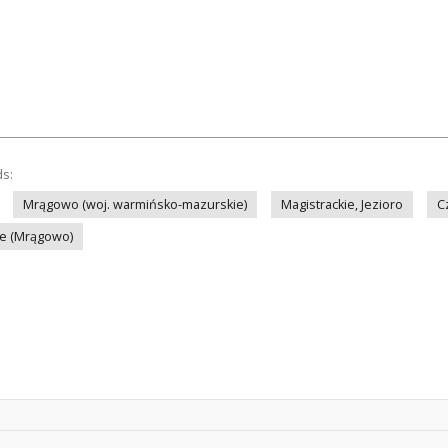
ds:
Mrągowo (woj. warmińsko-mazurskie)
Magistrackie, Jezioro
C
ie (Mrągowo)