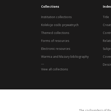
Collections
Inde
Institution collections
Title
Kolekcje osób prywatnych
Creat
Themed collections
Contr
Forms of resources
Relat
Electronic resources
Subje
Warmia and Mazury bibliography
Cove
...
Descr
View all collections
The co-founders of the