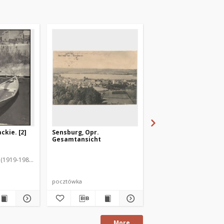
ckie. [2]
Sensburg, Opr.
Sensburg. Panorama
Gesamtansicht
(1919-1983). Fot.
pocztówka
pocztówka
More