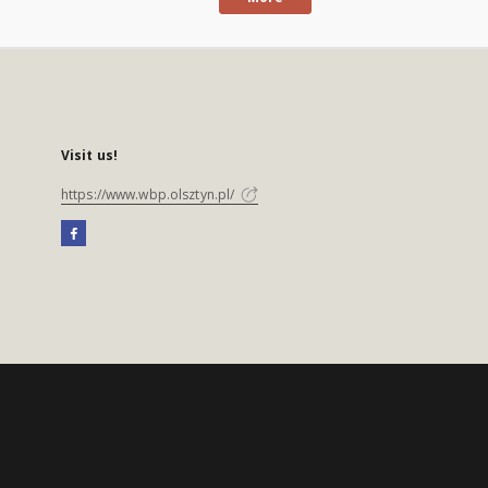
Visit us!
https://www.wbp.olsztyn.pl/