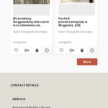
[Pracownicy
Pochód
Do
mrągowskiej mleczarni
pierwszomajowy w
197
w oczekiwaniu na
Mrągowie. [34]
pochód
Autor fotografii nieznany
Autor fotografii nieznany
Aut
pierwszomajowy 1980]
fotografia
fotografia
fot
More
CONTACT DETAILS
Address
Provincial Public Library