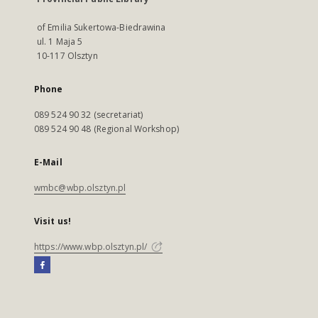
of Emilia Sukertowa-Biedrawina
ul. 1 Maja 5
10-117 Olsztyn
Phone
089 524 90 32 (secretariat)
089 524 90 48 (Regional Workshop)
E-Mail
wmbc@wbp.olsztyn.pl
Visit us!
https://www.wbp.olsztyn.pl/