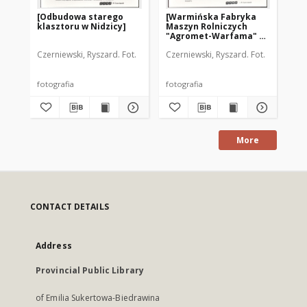
[Odbudowa starego
[Warmińska Fabryka
[W
klasztoru w Nidzicy]
Maszyn Rolniczych
Sz
"Agromet-Warfama" w
za
Dobrym Mieście]
"W
Czerniewski, Ryszard. Fot.
Czerniewski, Ryszard. Fot.
Cze
fotografia
fotografia
fot
More
CONTACT DETAILS
Address
Provincial Public Library
of Emilia Sukertowa-Biedrawina