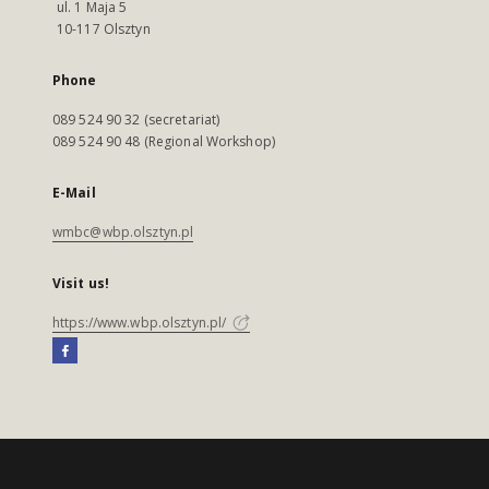
ul. 1 Maja 5
10-117 Olsztyn
Phone
089 524 90 32 (secretariat)
089 524 90 48 (Regional Workshop)
E-Mail
wmbc@wbp.olsztyn.pl
Visit us!
https://www.wbp.olsztyn.pl/