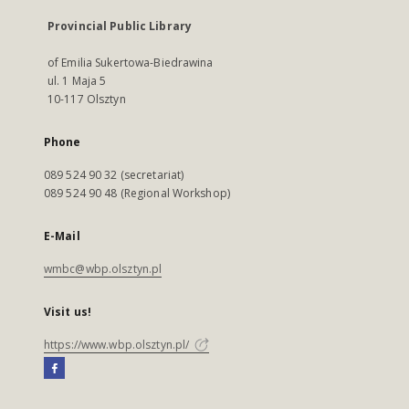
Provincial Public Library
of Emilia Sukertowa-Biedrawina
ul. 1 Maja 5
10-117 Olsztyn
Phone
089 524 90 32 (secretariat)
089 524 90 48 (Regional Workshop)
E-Mail
wmbc@wbp.olsztyn.pl
Visit us!
https://www.wbp.olsztyn.pl/