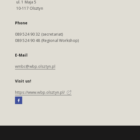
ul. 1 Maja 5
10-117 Olsztyn
Phone
089 524 90 32 (secretariat)
089 524 90 48 (Regional Workshop)
E-Mail
wmbc@wbp.olsztyn.pl
Visit us!
https://www.wbp.olsztyn.pl/