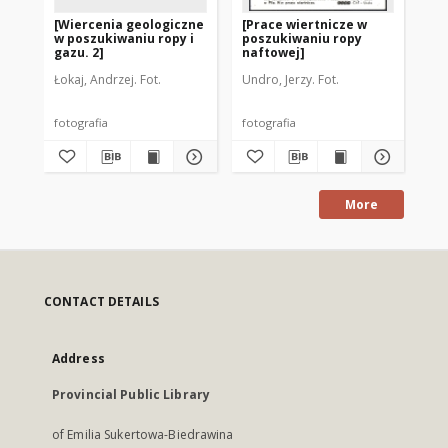
[Wiercenia geologiczne
[Prace wiertnicze w
[P
w poszukiwaniu ropy i
poszukiwaniu ropy
op
gazu. 2]
naftowej]
Łokaj, Andrzej. Fot.
Undro, Jerzy. Fot.
Łok
fotografia
fotografia
fot
More
CONTACT DETAILS
Address
Provincial Public Library
of Emilia Sukertowa-Biedrawina