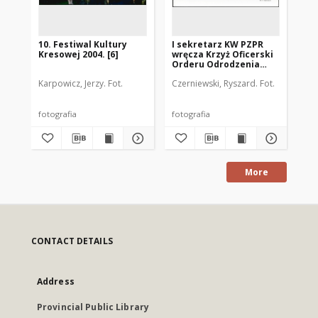
10. Festiwal Kultury
I sekretarz KW PZPR
10.
Kresowej 2004. [6]
wręcza Krzyż Oficerski
Kre
Orderu Odrodzenia
Polski zasłużonemu
Karpowicz, Jerzy. Fot.
Czerniewski, Ryszard. Fot.
Kar
zespołowi Pieśni i
Tańca "Olsztyn"
fotografia
fotografia
fot
More
CONTACT DETAILS
Address
Provincial Public Library