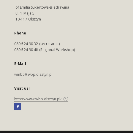
of Emilia Sukertowa-Biedrawina
ul. 1 Maja 5
10-117 Olsztyn
Phone
089 524 90 32 (secretariat)
089 524 90 48 (Regional Workshop)
E-Mail
wmbc@wbp.olsztyn.pl
Visit us!
https://www.wbp.olsztyn.pl/