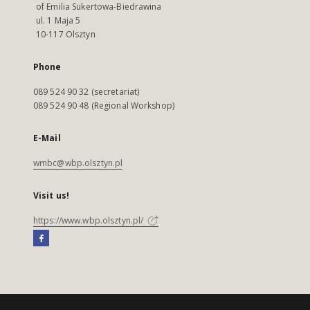
of Emilia Sukertowa-Biedrawina
ul. 1 Maja 5
10-117 Olsztyn
Phone
089 524 90 32 (secretariat)
089 524 90 48 (Regional Workshop)
E-Mail
wmbc@wbp.olsztyn.pl
Visit us!
https://www.wbp.olsztyn.pl/