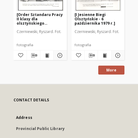
[Order Sztandaru Pracy
[I Jesienne Biegi
[S
II klasy dla
Olsztyńskie - 6
"M
olsztyńskiego
października 1979 r.]
st
Szkolnego Związku
Ol
Czerniewski, Ryszard. Fot.
Czerniewski, Ryszard. Fot.
Cze
Sportowego]
fotografia
fotografia
fot
More
CONTACT DETAILS
Address
Provincial Public Library