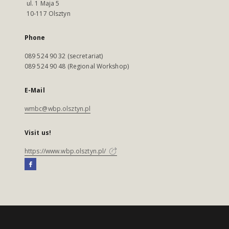
ul. 1 Maja 5
10-117 Olsztyn
Phone
089 524 90 32 (secretariat)
089 524 90 48 (Regional Workshop)
E-Mail
wmbc@wbp.olsztyn.pl
Visit us!
https://www.wbp.olsztyn.pl/