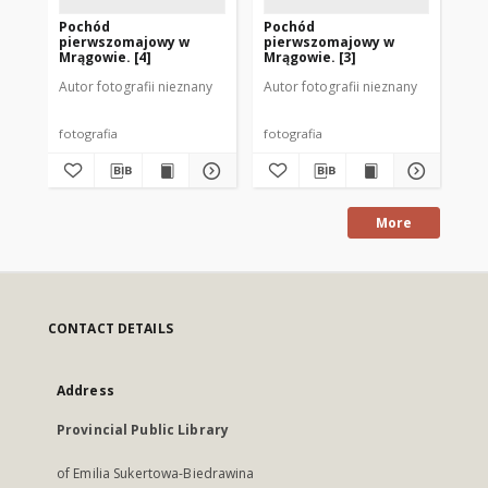
Pochód
Pochód
[T
pierwszomajowy w
pierwszomajowy w
po
Mrągowie. [4]
Mrągowie. [3]
pi
Autor fotografii nieznany
Autor fotografii nieznany
Aut
fotografia
fotografia
fot
More
CONTACT DETAILS
Address
Provincial Public Library
of Emilia Sukertowa-Biedrawina