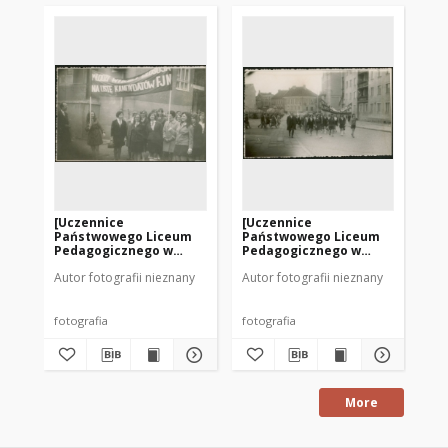
[Uczennice
[Uczennice
[U
Państwowego Liceum
Państwowego Liceum
Pa
Pedagogicznego w
Pedagogicznego w
Pe
Mrągowie w pochodzie
Mrągowie w pochodzie
Mr
Autor fotografii nieznany
Autor fotografii nieznany
Aut
pierwszomajowym. 2]
pierwszomajowym. 4]
pi
fotografia
fotografia
fot
More