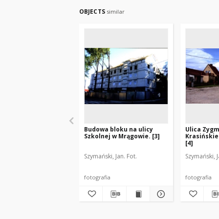
OBJECTS
similar
Budowa bloku na ulicy
Ulica Zyg
Szkolnej w Mrągowie. [3]
Krasiński
[4]
Szymański, Jan. Fot.
Szymański, J
fotografia
fotografia