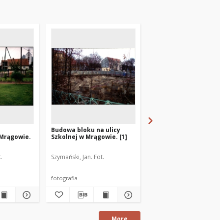
Budowa bloku na ulicy
Budowa obwodnicy
 Mrągowie.
Szkolnej w Mrągowie. [1]
Mrągowa. [3]
.
Szymański, Jan. Fot.
Szymański, Jan. Fot.
fotografia
fotografia
More