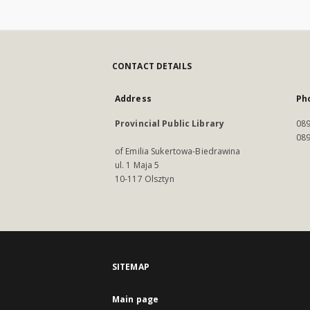
CONTACT DETAILS
Address
Ph
Provincial Public Library
089
089
of Emilia Sukertowa-Biedrawina
ul. 1 Maja 5
10-117 Olsztyn
SITEMAP
Main page