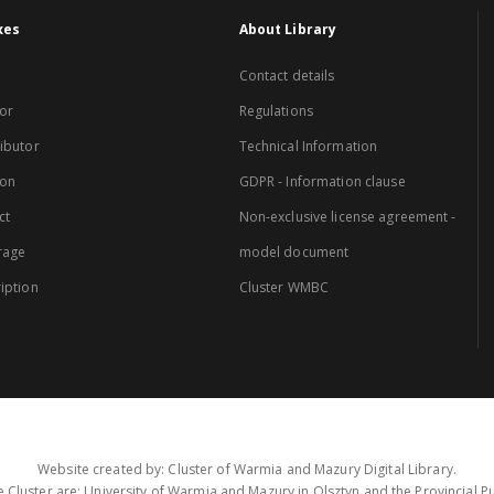
xes
About Library
Contact details
or
Regulations
ibutor
Technical Information
ion
GDPR - Information clause
ct
Non-exclusive license agreement -
rage
model document
iption
Cluster WMBC
Website created by: Cluster of Warmia and Mazury Digital Library.
 Cluster are: University of Warmia and Mazury in Olsztyn and the Provincial Pub