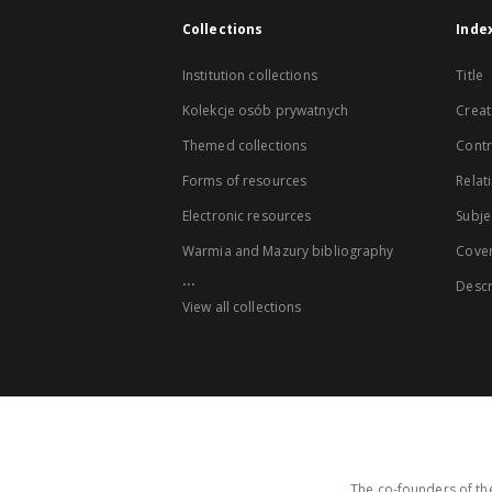
Collections
Inde
Institution collections
Title
Kolekcje osób prywatnych
Creat
Themed collections
Contr
Forms of resources
Relat
Electronic resources
Subje
Warmia and Mazury bibliography
Cove
...
Descr
View all collections
The co-founders of the