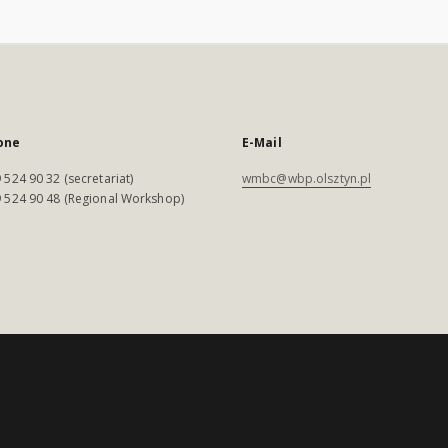
one
E-Mail
 524 90 32 (secretariat)
wmbc@wbp.olsztyn.pl
 524 90 48 (Regional Workshop)