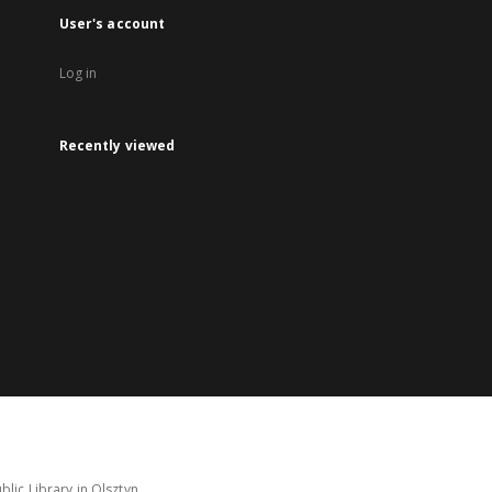
User's account
Log in
Recently viewed
lic Library in Olsztyn.