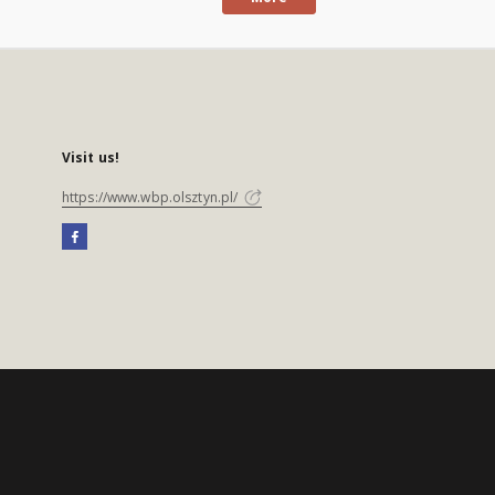
Visit us!
https://www.wbp.olsztyn.pl/