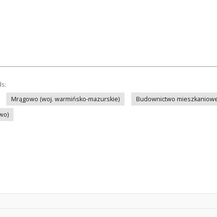
ds:
Mrągowo (woj. warmińsko-mazurskie)
Budownictwo mieszkaniow
wo)