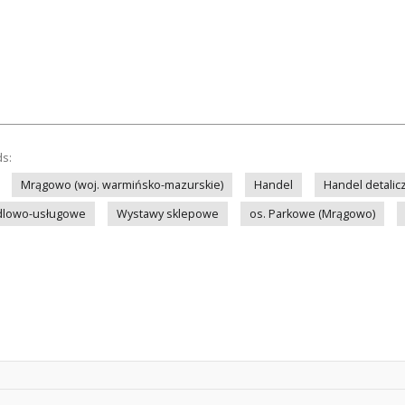
ds:
Mrągowo (woj. warmińsko-mazurskie)
Handel
Handel detalic
dlowo-usługowe
Wystawy sklepowe
os. Parkowe (Mrągowo)