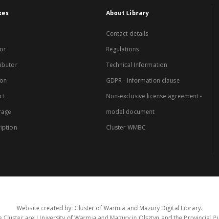
xes
About Library
Contact details
or
Regulations
ibutor
Technical Information
ion
GDPR - Information clause
ct
Non-exclusive license agreement -
rage
model document
iption
Cluster WMBC
Website created by: Cluster of Warmia and Mazury Digital Library.
 Cluster are: University of Warmia and Mazury in Olsztyn and the Provincial Pub