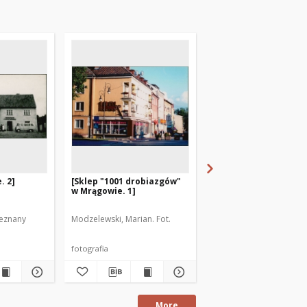
. 2]
[Sklep "1001 drobiazgów"
Hotel Orbis w Mrągow
w Mrągowie. 1]
[1]
ieznany
Modzelewski, Marian. Fot.
Autor fotografii nieznan
fotografia
fotografia
More