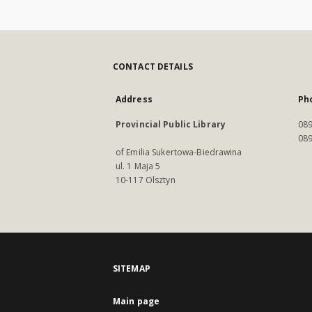
CONTACT DETAILS
Address
Ph
Provincial Public Library
089
089
of Emilia Sukertowa-Biedrawina
ul. 1 Maja 5
10-117 Olsztyn
SITEMAP
Main page