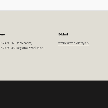
one
E-Mail
 524 90 32 (secretariat)
wmbc@wbp.olsztyn.pl
 524 90 48 (Regional Workshop)