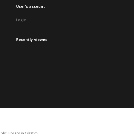
User's account
Log in
Recently viewed
lic Library in Olsztyn.