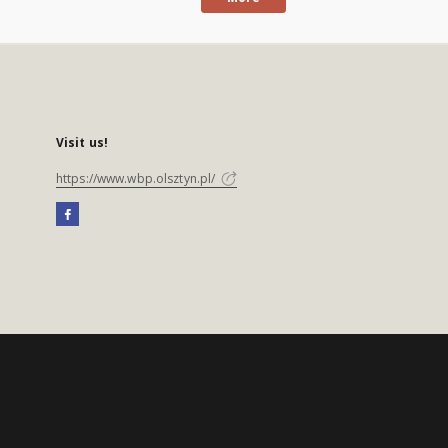
Visit us!
https://www.wbp.olsztyn.pl/