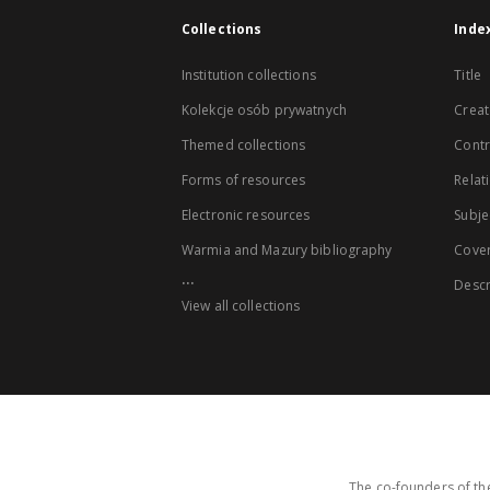
Collections
Inde
Institution collections
Title
Kolekcje osób prywatnych
Creat
Themed collections
Contr
Forms of resources
Relat
Electronic resources
Subje
Warmia and Mazury bibliography
Cove
...
Descr
View all collections
The co-founders of the