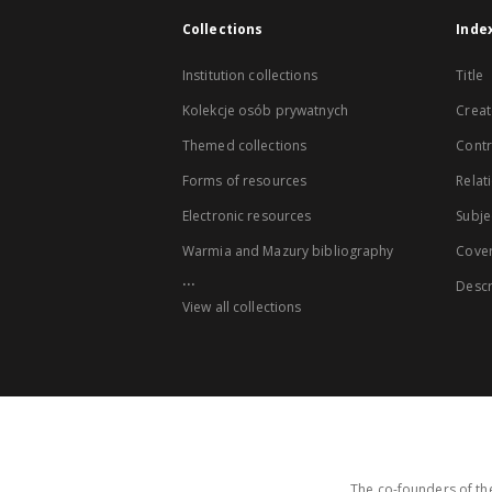
Collections
Inde
Institution collections
Title
Kolekcje osób prywatnych
Creat
Themed collections
Contr
Forms of resources
Relat
Electronic resources
Subje
Warmia and Mazury bibliography
Cove
...
Descr
View all collections
The co-founders of the