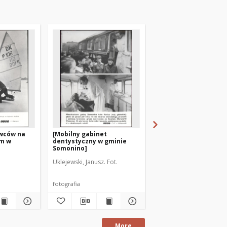
owców na
[Mobilny gabinet
[Pierwszy polski
ym w
dentystyczny w gminie
katamaran pasażers
Somonino]
"Szmaragd"]
Uklejewski, Janusz. Fot.
Uklejewski, Janusz. Fot.
fotografia
fotografia
More