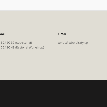
one
E-Mail
 524 90 32 (secretariat)
wmbc@wbp.olsztyn.pl
 524 90 48 (Regional Workshop)