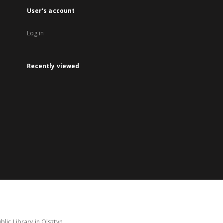
User's account
Log in
Recently viewed
lic Library in Olsztyn.