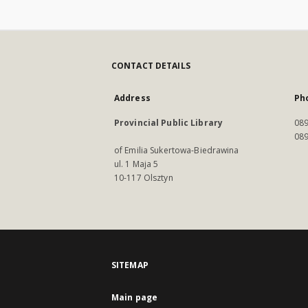
CONTACT DETAILS
Address
Ph
Provincial Public Library
089
089
of Emilia Sukertowa-Biedrawina
ul. 1 Maja 5
10-117 Olsztyn
SITEMAP
Main page