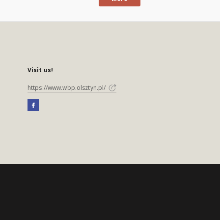
Visit us!
https://www.wbp.olsztyn.pl/