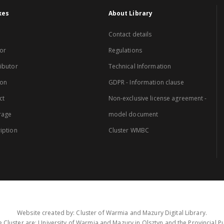
xes
About Library
Contact details
or
Regulations
ibutor
Technical Information
ion
GDPR - Information clause
ct
Non-exclusive license agreement -
rage
model document
iption
Cluster WMBC
Website created by: Cluster of Warmia and Mazury Digital Library.
 Cluster are: University of Warmia and Mazury in Olsztyn and the Provincial Pub